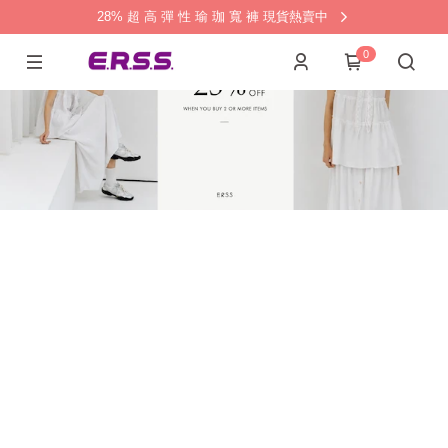
28% 超 高 彈 性 瑜 珈 寬 褲 現貨熱賣中
0