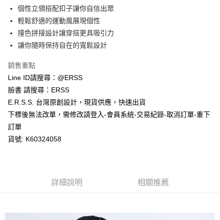
１．於結帳方式選擇「AFTEE先享後付」後，將跳轉至「AFTEE先享後付」
個性立領搭配扣子讓你自信出眾
付款後全家取貨
結帳頁面，進行簡訊認證並確認金額後，即可完成結帳。
２．訂單成立數日內，您將收到繳費通知簡訊。
輕鬆舒適的運動風展現個性
每筆NT$80，滿NT$1,200(含以上)免運費
３．收到繳費通知簡訊後14天內，點擊此簡訊中的連結，可透過四大超商／
撞色拼接設計讓穿搭更具吸引力
ATM／網路銀行／等多元方式進行付款，方視為交易完成。
萊爾富取貨付款
※ 請注意：結帳手續完成當下不需立刻繳費，但若您需要取消訂單，請聯絡
讓你隨時保持自在的寬鬆設計
每筆NT$80，滿NT$1,200(含以上)免運費
購買商品的店家。未經商家同意取消之訂單仍視為有效，需透過AFTEE先享
後付繳納相關費用。
銷售重點
付款後萊爾富取貨
※ 交易是否成功請以「AFTEE先享後付 」之結帳頁面顯示為準，若有關於
Line ID請搜尋：@ERSS
是否繳費成功／繳費後需取消欲退款等相關疑問，請聯繫「AFTEE先享後付
每筆NT$80，滿NT$1,200(含以上)免運費
客戶支援中心」
https://netprotections.freshdesk.com/support/home
臉書 請搜尋：ERSS
E.R.S.S. 台灣原創設計，現貨供應，快速出貨
7-11取貨付款
【注意事項】
下標後無法改單，需修改請登入-會員系統-交易紀錄-取消訂單-重下
１．透過由恩沛科技股份有限公司提供之「AFTEE先享後付」服務完成之交
每筆NT$80，滿NT$1,200(含以上)免運費
易，需依本服務之必要範圍內提供個人資料，並將交易相關給付款項請求債
訂單
權轉讓予恩沛科技股份有限公司。
付款後7-11取貨
貨號: K60324058
２．關於個人資料處理事宜，請瀏覽以下網址：
每筆NT$80，滿NT$1,200(含以上)免運費
https://aftee.tw/terms/#terms3
３．未成年的使用者請事先徵得法定代理人或監護人之同意方可使用
宅配
「AFTEE先享後付」，若未經同意申辦者引起之損失，本公司不負相關責
任。
每筆NT$80，滿NT$1,200(含以上)免運費
詳細說明
相關推薦
４．使用「AFTEE先享後付」時，將依據個別帳號之用戶狀況，依本公司即
時審查核予不同之上限額度；若仍有額度不足之情形，本公司將視審查結果
請求用戶進行身份認證。
５．嚴禁一人註冊多個帳號或使用他人資訊註冊。若發現惡意使用之情形，