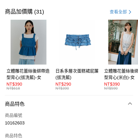
付款方式
信用卡一次付款
商品加價購 (31)
查看全部
超商取貨付款
LINE Pay
Apple Pay
街口支付
悠遊付
立體雕花蕾絲後綁帶造
日系多層次蛋糕裙屁簾
立體雕花蕾絲後
型背心(拔洗藍)-女
(拔洗藍)
型背心(米白)-女
AFTEE先享後付
NT$390
NT$290
NT$390
相關說明
NT$618
NT$390
NT$590
【關於「AFTEE先享後付」】
ATM付款
AFTEE先享後付是「在收到商品之後才付款」的支付方式。 讓您購物簡單
商品特色
便利好安心！
１．簡單：不需註冊會員、不需綁卡、不需儲值。
運送方式
商品編號
２．便利：只要手機號碼，簡訊認證，即可結帳。
３．安心：先確認商品／服務後，再付款。
10162603
全家取貨付款
每筆NT$80，滿NT$1,200(含以上)免運費
【「AFTEE先享後付」結帳流程】
商品特色