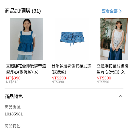
付款方式
信用卡一次付款
商品加價購 (31)
查看全部
超商取貨付款
LINE Pay
Apple Pay
街口支付
悠遊付
立體雕花蕾絲後綁帶造
日系多層次蛋糕裙屁簾
立體雕花蕾絲後
型背心(拔洗藍)-女
(拔洗藍)
型背心(米白)-女
AFTEE先享後付
NT$390
NT$290
NT$390
相關說明
NT$618
NT$390
NT$590
【關於「AFTEE先享後付」】
ATM付款
AFTEE先享後付是「在收到商品之後才付款」的支付方式。 讓您購物簡單
商品特色
便利好安心！
１．簡單：不需註冊會員、不需綁卡、不需儲值。
運送方式
商品編號
２．便利：只要手機號碼，簡訊認證，即可結帳。
３．安心：先確認商品／服務後，再付款。
10185981
全家取貨付款
每筆NT$80，滿NT$1,200(含以上)免運費
【「AFTEE先享後付」結帳流程】
商品特色