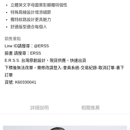
１．於結帳方式選擇「AFTEE先享後付」後，將跳轉至「AFTEE先享後付」
立體英文字母圖案彰顯獨特個性
付款後全家取貨
結帳頁面，進行簡訊認證並確認金額後，即可完成結帳。
２．訂單成立數日內，您將收到繳費通知簡訊。
特殊肩線設計增添細節
每筆NT$80，滿NT$1,200(含以上)免運費
３．收到繳費通知簡訊後14天內，點擊此簡訊中的連結，可透過四大超商／
獨特紋路設計更具魅力
ATM／網路銀行／等多元方式進行付款，方視為交易完成。
萊爾富取貨付款
※ 請注意：結帳手續完成當下不需立刻繳費，但若您需要取消訂單，請聯絡
舒適版型適合每個人
每筆NT$80，滿NT$1,200(含以上)免運費
購買商品的店家。未經商家同意取消之訂單仍視為有效，需透過AFTEE先享
後付繳納相關費用。
銷售重點
付款後萊爾富取貨
※ 交易是否成功請以「AFTEE先享後付 」之結帳頁面顯示為準，若有關於
Line ID請搜尋：@ERSS
是否繳費成功／繳費後需取消欲退款等相關疑問，請聯繫「AFTEE先享後付
每筆NT$80，滿NT$1,200(含以上)免運費
客戶支援中心」
https://netprotections.freshdesk.com/support/home
臉書 請搜尋：ERSS
E.R.S.S. 台灣原創設計，現貨供應，快速出貨
7-11取貨付款
【注意事項】
下標後無法改單，需修改請登入-會員系統-交易紀錄-取消訂單-重下
１．透過由恩沛科技股份有限公司提供之「AFTEE先享後付」服務完成之交
每筆NT$80，滿NT$1,200(含以上)免運費
易，需依本服務之必要範圍內提供個人資料，並將交易相關給付款項請求債
訂單
權轉讓予恩沛科技股份有限公司。
付款後7-11取貨
貨號: K60330041
２．關於個人資料處理事宜，請瀏覽以下網址：
每筆NT$80，滿NT$1,200(含以上)免運費
https://aftee.tw/terms/#terms3
３．未成年的使用者請事先徵得法定代理人或監護人之同意方可使用
宅配
「AFTEE先享後付」，若未經同意申辦者引起之損失，本公司不負相關責
任。
每筆NT$80，滿NT$1,200(含以上)免運費
詳細說明
相關推薦
４．使用「AFTEE先享後付」時，將依據個別帳號之用戶狀況，依本公司即
時審查核予不同之上限額度；若仍有額度不足之情形，本公司將視審查結果
請求用戶進行身份認證。
５．嚴禁一人註冊多個帳號或使用他人資訊註冊。若發現惡意使用之情形，