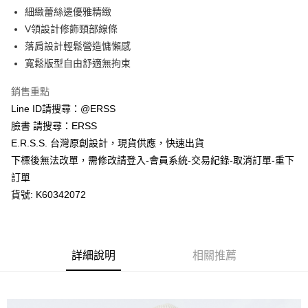
１．於結帳方式選擇「AFTEE先享後付」後，將跳轉至「AFTEE先享後付」
細緻蕾絲邊優雅精緻
付款後全家取貨
結帳頁面，進行簡訊認證並確認金額後，即可完成結帳。
２．訂單成立數日內，您將收到繳費通知簡訊。
V領設計修飾頸部線條
每筆NT$80，滿NT$1,200(含以上)免運費
３．收到繳費通知簡訊後14天內，點擊此簡訊中的連結，可透過四大超商／
落肩設計輕鬆營造慵懶感
ATM／網路銀行／等多元方式進行付款，方視為交易完成。
萊爾富取貨付款
※ 請注意：結帳手續完成當下不需立刻繳費，但若您需要取消訂單，請聯絡
寬鬆版型自由舒適無拘束
每筆NT$80，滿NT$1,200(含以上)免運費
購買商品的店家。未經商家同意取消之訂單仍視為有效，需透過AFTEE先享
後付繳納相關費用。
銷售重點
付款後萊爾富取貨
※ 交易是否成功請以「AFTEE先享後付 」之結帳頁面顯示為準，若有關於
Line ID請搜尋：@ERSS
是否繳費成功／繳費後需取消欲退款等相關疑問，請聯繫「AFTEE先享後付
每筆NT$80，滿NT$1,200(含以上)免運費
客戶支援中心」
https://netprotections.freshdesk.com/support/home
臉書 請搜尋：ERSS
E.R.S.S. 台灣原創設計，現貨供應，快速出貨
7-11取貨付款
【注意事項】
下標後無法改單，需修改請登入-會員系統-交易紀錄-取消訂單-重下
１．透過由恩沛科技股份有限公司提供之「AFTEE先享後付」服務完成之交
每筆NT$80，滿NT$1,200(含以上)免運費
易，需依本服務之必要範圍內提供個人資料，並將交易相關給付款項請求債
訂單
權轉讓予恩沛科技股份有限公司。
付款後7-11取貨
貨號: K60342072
２．關於個人資料處理事宜，請瀏覽以下網址：
每筆NT$80，滿NT$1,200(含以上)免運費
https://aftee.tw/terms/#terms3
３．未成年的使用者請事先徵得法定代理人或監護人之同意方可使用
宅配
「AFTEE先享後付」，若未經同意申辦者引起之損失，本公司不負相關責
任。
每筆NT$80，滿NT$1,200(含以上)免運費
詳細說明
相關推薦
４．使用「AFTEE先享後付」時，將依據個別帳號之用戶狀況，依本公司即
時審查核予不同之上限額度；若仍有額度不足之情形，本公司將視審查結果
請求用戶進行身份認證。
５．嚴禁一人註冊多個帳號或使用他人資訊註冊。若發現惡意使用之情形，