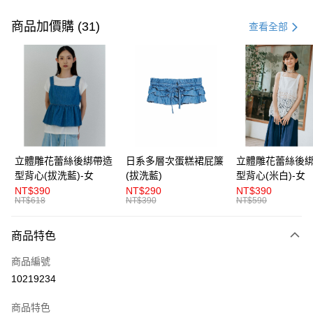
付款方式
信用卡一次付款
商品加價購 (31)
查看全部
超商取貨付款
LINE Pay
Apple Pay
街口支付
悠遊付
立體雕花蕾絲後綁帶造
日系多層次蛋糕裙屁簾
立體雕花蕾絲後
型背心(拔洗藍)-女
(拔洗藍)
型背心(米白)-女
AFTEE先享後付
NT$390
NT$290
NT$390
相關說明
NT$618
NT$390
NT$590
【關於「AFTEE先享後付」】
ATM付款
AFTEE先享後付是「在收到商品之後才付款」的支付方式。 讓您購物簡單
商品特色
便利好安心！
１．簡單：不需註冊會員、不需綁卡、不需儲值。
運送方式
商品編號
２．便利：只要手機號碼，簡訊認證，即可結帳。
３．安心：先確認商品／服務後，再付款。
10219234
全家取貨付款
每筆NT$80，滿NT$1,200(含以上)免運費
【「AFTEE先享後付」結帳流程】
商品特色