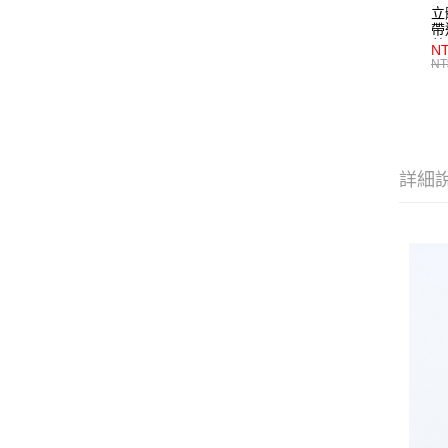
立
帶
藍
NT
NT
詳細