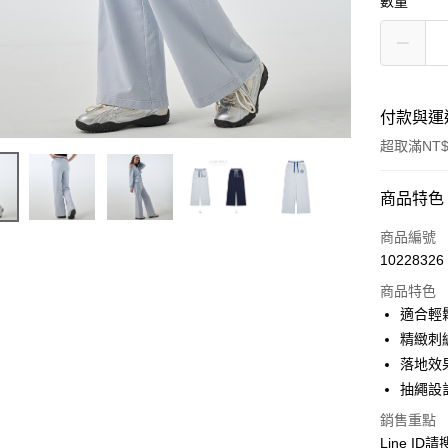
數量
付款與運
超取滿NT$
付款方式
商品特色
信用卡一
商品編號
10228326
超商取貨
商品特色
LINE Pay
適合輕
精緻刺
Apple Pay
落地效
街口支付
抽繩設
悠遊付
銷售重點
Line ID