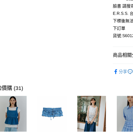
AFTEE先
臉書 請搜
相關說明
E.R.S.
【關於「A
ATM付款
下標後無法
AFTEE
便利好安
下訂單
１．簡單
貨號:S601
２．便利
運送方式
３．安心
全家取貨
【「AFT
商品相關分
每筆NT$8
１．於結帳
付」結帳
全館優惠
付款後全
２．訂單
分享
３．收到繳
解鎖完美下身
每筆NT$8
／ATM／
※ 請注意
夏日新品
價購 (31)
萊爾富取
絡購買商品
先享後付
每筆NT$8
※ 交易是
是否繳費成
付款後萊
付客戶支
每筆NT$8
【注意事
7-11取貨
１．透過由
交易，需