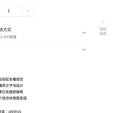
清除
送方式
紀錄
1,200免運
次付款
付款
鬆搭配各種造型
繡英文字母設計
果拉長腿部線條
計增添休閒隨意感
請搜尋：@ERSS