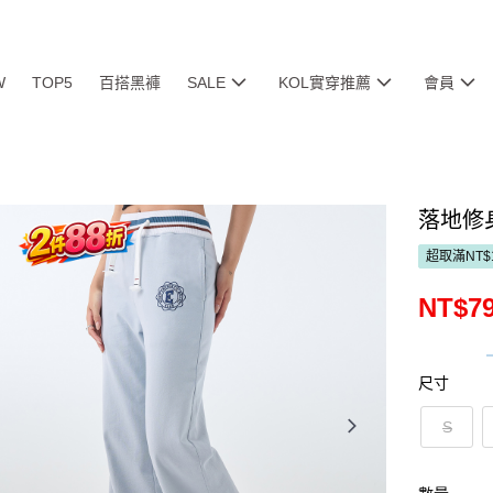
W
TOP5
百搭黑褲
SALE
KOL實穿推薦
會員
落地修
超取滿NT$
NT$7
尺寸
S