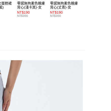
0，滿NT$1,200(含以上)免運費
次蛋糕裙
零感無拘素色親膚
零感無拘素色親膚
零感無拘素色親膚
讓予恩沛科技股份有限公司。
藍)
背心(淺卡其)-女
背心(丈青)-女
背心(朱紅)-女
個人資料處理事宜，請瀏覽以下網址：
1取貨
NT$190
NT$190
NT$190
ee.tw/terms/#terms3
NT$390
NT$390
NT$390
0，滿NT$1,200(含以上)免運費
年的使用者請事先徵得法定代理人或監護人之同意方可使用
E先享後付」，若未經同意申辦者引起之損失，本公司不負相關責
AFTEE先享後付」時，將依據個別帳號之用戶狀況，依本公司
0，滿NT$1,200(含以上)免運費
核予不同之上限額度；若仍有額度不足之情形，本公司將視審查
用戶進行身份認證。
一人註冊多個帳號或使用他人資訊註冊。若發現惡意使用之情
科技股份有限公司將有權停止該用戶之使用額度並採取法律行