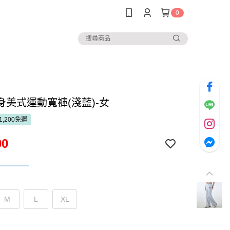
0
身美式運動寬褲(淺藍)-女
1,200免運
90
M
L
XL