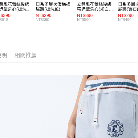
每筆NT$8
體雕花蕾絲後綁
日系多層次蛋糕裙
立體雕花蕾絲後綁
日系多層
求債權轉
造型背心(拔洗
屁簾(拔洗藍)
帶造型背心(米白)-
屁簾(寶石
２．關於
付款後7-1
)-女
女
$390
NT$290
NT$390
NT$290
https://aft
$618
NT$390
NT$590
NT$490
每筆NT$8
３．未成
「AFTE
宅配
任。
４．使用「
每筆NT$8
即時審查
結果請求
說明
相關推薦
５．嚴禁
形，恩沛
動。