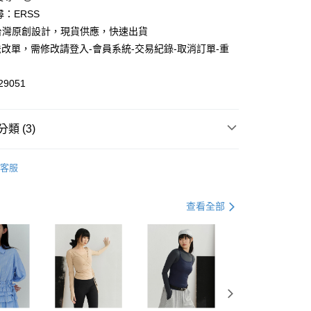
享後付
尋：ERSS
S. 台灣原創設計，現貨供應，快速出貨
FTEE先享後付」】
改單，需修改請登入-會員系統-交易紀錄-取消訂單-重
先享後付是「在收到商品之後才付款」的支付方式。 讓您購物簡單
心！
：不需註冊會員、不需綁卡、不需儲值。
29051
：只要手機號碼，簡訊認證，即可結帳。
：先確認商品／服務後，再付款。
付款
EE先享後付」結帳流程】
類 (3)
0，滿NT$1,200(含以上)免運費
方式選擇「AFTEE先享後付」後，將跳轉至「AFTEE先享後
頁面，進行簡訊認證並確認金額後，即可完成結帳。
中
家取貨
成立數日內，您將收到繳費通知簡訊。
客服
費通知簡訊後14天內，點擊此簡訊中的連結，可透過四大超商
$590up
0，滿NT$1,200(含以上)免運費
網路銀行／等多元方式進行付款，方視為交易完成。
：結帳手續完成當下不需立刻繳費，但若您需要取消訂單，請聯
上市
貨付款
查看全部
的店家。未經商家同意取消之訂單仍視為有效，需透過AFTEE
繳納相關費用。
0，滿NT$1,200(含以上)免運費
否成功請以「AFTEE先享後付 」之結帳頁面顯示為準，若有關於
功／繳費後需取消欲退款等相關疑問，請聯繫「AFTEE先享後
爾富取貨
援中心」
https://netprotections.freshdesk.com/support/home
0，滿NT$1,200(含以上)免運費
項】
付款
恩沛科技股份有限公司提供之「AFTEE先享後付」服務完成之
依本服務之必要範圍內提供個人資料，並將交易相關給付款項請