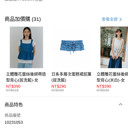
付款方式
信用卡一次付款
商品加價購 (31)
查看全部
超商取貨付款
LINE Pay
Apple Pay
街口支付
悠遊付
立體雕花蕾絲後綁帶造
日系多層次蛋糕裙屁簾
立體雕花蕾絲後
型背心(拔洗藍)-女
(拔洗藍)
型背心(米白)-女
AFTEE先享後付
NT$390
NT$290
NT$390
相關說明
NT$618
NT$390
NT$590
【關於「AFTEE先享後付」】
ATM付款
AFTEE先享後付是「在收到商品之後才付款」的支付方式。 讓您購物簡單
商品特色
便利好安心！
１．簡單：不需註冊會員、不需綁卡、不需儲值。
運送方式
商品編號
２．便利：只要手機號碼，簡訊認證，即可結帳。
３．安心：先確認商品／服務後，再付款。
10231053
全家取貨付款