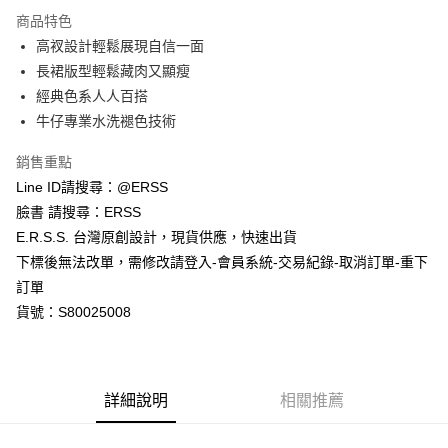
每筆NT$80，滿NT$1,200(含以上)免運費
【「AFTEE先享後付」結帳流程】
商品特色
１．於結帳方式選擇「AFTEE先享後付」後，將跳轉至「AFTEE先享後付」
高衩設計輕鬆展現自信一面
付款後全家取貨
結帳頁面，進行簡訊認證並確認金額後，即可完成結帳。
２．訂單成立數日內，您將收到繳費通知簡訊。
長裙版型輕鬆藏肉又顯瘦
每筆NT$80，滿NT$1,200(含以上)免運費
３．收到繳費通知簡訊後14天內，點擊此簡訊中的連結，可透過四大超商／
經典色系人人百搭
ATM／網路銀行／等多元方式進行付款，方視為交易完成。
萊爾富取貨付款
※ 請注意：結帳手續完成當下不需立刻繳費，但若您需要取消訂單，請聯絡
牛仔專業水洗褪色技術
每筆NT$80，滿NT$1,200(含以上)免運費
購買商品的店家。未經商家同意取消之訂單仍視為有效，需透過AFTEE先享
後付繳納相關費用。
銷售重點
付款後萊爾富取貨
※ 交易是否成功請以「AFTEE先享後付 」之結帳頁面顯示為準，若有關於
Line ID請搜尋：@ERSS
是否繳費成功／繳費後需取消欲退款等相關疑問，請聯繫「AFTEE先享後付
每筆NT$80，滿NT$1,200(含以上)免運費
客戶支援中心」
https://netprotections.freshdesk.com/support/home
臉書 請搜尋：ERSS
E.R.S.S. 台灣原創設計，現貨供應，快速出貨
7-11取貨付款
【注意事項】
下標後無法改單，需修改請登入-會員系統-交易紀錄-取消訂單-重下
１．透過由恩沛科技股份有限公司提供之「AFTEE先享後付」服務完成之交
每筆NT$80，滿NT$1,200(含以上)免運費
易，需依本服務之必要範圍內提供個人資料，並將交易相關給付款項請求債
訂單
權轉讓予恩沛科技股份有限公司。
付款後7-11取貨
貨號：S80025008
２．關於個人資料處理事宜，請瀏覽以下網址：
每筆NT$80，滿NT$1,200(含以上)免運費
https://aftee.tw/terms/#terms3
３．未成年的使用者請事先徵得法定代理人或監護人之同意方可使用
宅配
「AFTEE先享後付」，若未經同意申辦者引起之損失，本公司不負相關責
任。
每筆NT$80，滿NT$1,200(含以上)免運費
詳細說明
相關推薦
４．使用「AFTEE先享後付」時，將依據個別帳號之用戶狀況，依本公司即
時審查核予不同之上限額度；若仍有額度不足之情形，本公司將視審查結果
請求用戶進行身份認證。