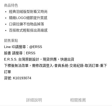
每筆NT$80，滿NT$1,200(含以上)免運費
【「AFTEE先享後付」結帳流程】
商品特色
１．於結帳方式選擇「AFTEE先享後付」後，將跳轉至「AFTEE先享後付」
經典羽絨版型耐看又時尚
付款後全家取貨
結帳頁面，進行簡訊認證並確認金額後，即可完成結帳。
２．訂單成立數日內，您將收到繳費通知簡訊。
精緻LOGO細節提升質感
每筆NT$80，滿NT$1,200(含以上)免運費
３．收到繳費通知簡訊後14天內，點擊此簡訊中的連結，可透過四大超商／
口袋拉鍊不怕物品掉落
ATM／網路銀行／等多元方式進行付款，方視為交易完成。
萊爾富取貨付款
※ 請注意：結帳手續完成當下不需立刻繳費，但若您需要取消訂單，請聯絡
百搭款式輕鬆搭出高級感
每筆NT$80，滿NT$1,200(含以上)免運費
購買商品的店家。未經商家同意取消之訂單仍視為有效，需透過AFTEE先享
後付繳納相關費用。
銷售重點
付款後萊爾富取貨
※ 交易是否成功請以「AFTEE先享後付 」之結帳頁面顯示為準，若有關於
Line ID請搜尋：@ERSS
是否繳費成功／繳費後需取消欲退款等相關疑問，請聯繫「AFTEE先享後付
每筆NT$80，滿NT$1,200(含以上)免運費
客戶支援中心」
https://netprotections.freshdesk.com/support/home
臉書 請搜尋：ERSS
E.R.S.S. 台灣原創設計，現貨供應，快速出貨
7-11取貨付款
【注意事項】
下標後無法改單，需修改請登入-會員系統-交易紀錄-取消訂單-重下
１．透過由恩沛科技股份有限公司提供之「AFTEE先享後付」服務完成之交
每筆NT$80，滿NT$1,200(含以上)免運費
易，需依本服務之必要範圍內提供個人資料，並將交易相關給付款項請求債
訂單
權轉讓予恩沛科技股份有限公司。
付款後7-11取貨
貨號: K10193074
２．關於個人資料處理事宜，請瀏覽以下網址：
每筆NT$80，滿NT$1,200(含以上)免運費
https://aftee.tw/terms/#terms3
３．未成年的使用者請事先徵得法定代理人或監護人之同意方可使用
宅配
「AFTEE先享後付」，若未經同意申辦者引起之損失，本公司不負相關責
任。
每筆NT$80，滿NT$1,200(含以上)免運費
詳細說明
相關推薦
４．使用「AFTEE先享後付」時，將依據個別帳號之用戶狀況，依本公司即
時審查核予不同之上限額度；若仍有額度不足之情形，本公司將視審查結果
請求用戶進行身份認證。