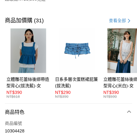
付款方式
信用卡一次付款
商品加價購 (31)
查看全部
超商取貨付款
LINE Pay
Apple Pay
街口支付
悠遊付
立體雕花蕾絲後綁帶造
日系多層次蛋糕裙屁簾
立體雕花蕾絲後
型背心(拔洗藍)-女
(拔洗藍)
型背心(米白)-女
AFTEE先享後付
NT$390
NT$290
NT$390
相關說明
NT$618
NT$390
NT$590
【關於「AFTEE先享後付」】
ATM付款
AFTEE先享後付是「在收到商品之後才付款」的支付方式。 讓您購物簡單
商品特色
便利好安心！
１．簡單：不需註冊會員、不需綁卡、不需儲值。
運送方式
商品編號
２．便利：只要手機號碼，簡訊認證，即可結帳。
３．安心：先確認商品／服務後，再付款。
10304428
全家取貨付款