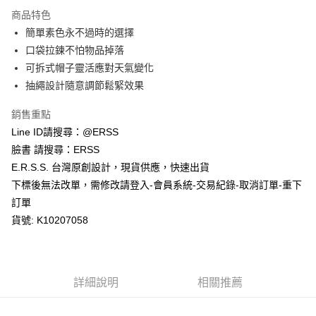
每筆NT$80，滿NT$1,200(含以上)免運費
【「AFTEE先享後付」結帳流程】
商品特色
１．於結帳方式選擇「AFTEE先享後付」後，將跳轉至「AFTEE先享後付」
簡單素色永不過時的選擇
付款後全家取貨
結帳頁面，進行簡訊認證並確認金額後，即可完成結帳。
２．訂單成立數日內，您將收到繳費通知簡訊。
口袋拉鍊不怕物品掉落
每筆NT$80，滿NT$1,200(含以上)免運費
３．收到繳費通知簡訊後14天內，點擊此簡訊中的連結，可透過四大超商／
可拆式帽子靈活應對天氣變化
ATM／網路銀行／等多元方式進行付款，方視為交易完成。
萊爾富取貨付款
※ 請注意：結帳手續完成當下不需立刻繳費，但若您需要取消訂單，請聯絡
抽繩設計隨意調節鬆緊效果
每筆NT$80，滿NT$1,200(含以上)免運費
購買商品的店家。未經商家同意取消之訂單仍視為有效，需透過AFTEE先享
後付繳納相關費用。
銷售重點
付款後萊爾富取貨
※ 交易是否成功請以「AFTEE先享後付 」之結帳頁面顯示為準，若有關於
Line ID請搜尋：@ERSS
是否繳費成功／繳費後需取消欲退款等相關疑問，請聯繫「AFTEE先享後付
每筆NT$80，滿NT$1,200(含以上)免運費
客戶支援中心」
https://netprotections.freshdesk.com/support/home
臉書 請搜尋：ERSS
E.R.S.S. 台灣原創設計，現貨供應，快速出貨
7-11取貨付款
【注意事項】
下標後無法改單，需修改請登入-會員系統-交易紀錄-取消訂單-重下
１．透過由恩沛科技股份有限公司提供之「AFTEE先享後付」服務完成之交
每筆NT$80，滿NT$1,200(含以上)免運費
易，需依本服務之必要範圍內提供個人資料，並將交易相關給付款項請求債
訂單
權轉讓予恩沛科技股份有限公司。
付款後7-11取貨
貨號: K10207058
２．關於個人資料處理事宜，請瀏覽以下網址：
每筆NT$80，滿NT$1,200(含以上)免運費
https://aftee.tw/terms/#terms3
３．未成年的使用者請事先徵得法定代理人或監護人之同意方可使用
宅配
「AFTEE先享後付」，若未經同意申辦者引起之損失，本公司不負相關責
任。
每筆NT$80，滿NT$1,200(含以上)免運費
詳細說明
相關推薦
４．使用「AFTEE先享後付」時，將依據個別帳號之用戶狀況，依本公司即
時審查核予不同之上限額度；若仍有額度不足之情形，本公司將視審查結果
請求用戶進行身份認證。