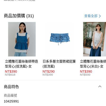
付款方式
信用卡一次付款
商品加價購 (31)
查看全部
超商取貨付款
LINE Pay
Apple Pay
街口支付
悠遊付
立體雕花蕾絲後綁帶造
日系多層次蛋糕裙屁簾
立體雕花蕾絲後
型背心(拔洗藍)-女
(拔洗藍)
型背心(米白)-女
AFTEE先享後付
NT$390
NT$290
NT$390
相關說明
NT$618
NT$390
NT$590
【關於「AFTEE先享後付」】
ATM付款
AFTEE先享後付是「在收到商品之後才付款」的支付方式。 讓您購物簡單
商品特色
便利好安心！
１．簡單：不需註冊會員、不需綁卡、不需儲值。
運送方式
商品編號
２．便利：只要手機號碼，簡訊認證，即可結帳。
３．安心：先確認商品／服務後，再付款。
10425991
全家取貨付款