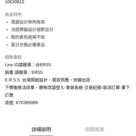
３．安心：先確認商品／服務後，再付款。
10630815
全家取貨付款
每筆NT$80，滿NT$1,200(含以上)免運費
【「AFTEE先享後付」結帳流程】
商品特色
１．於結帳方式選擇「AFTEE先享後付」後，將跳轉至「AFTEE先享後付」
寬邊設計無拘無束
付款後全家取貨
結帳頁面，進行簡訊認證並確認金額後，即可完成結帳。
２．訂單成立數日內，您將收到繳費通知簡訊。
涼感標籤設計細節加分
每筆NT$80，滿NT$1,200(含以上)免運費
３．收到繳費通知簡訊後14天內，點擊此簡訊中的連結，可透過四大超商／
簡約素色經典不敗
ATM／網路銀行／等多元方式進行付款，方視為交易完成。
萊爾富取貨付款
※ 請注意：結帳手續完成當下不需立刻繳費，但若您需要取消訂單，請聯絡
夏日衣櫥必備單品
每筆NT$80，滿NT$1,200(含以上)免運費
購買商品的店家。未經商家同意取消之訂單仍視為有效，需透過AFTEE先享
後付繳納相關費用。
銷售重點
付款後萊爾富取貨
※ 交易是否成功請以「AFTEE先享後付 」之結帳頁面顯示為準，若有關於
Line ID請搜尋：@ERSS
是否繳費成功／繳費後需取消欲退款等相關疑問，請聯繫「AFTEE先享後付
每筆NT$80，滿NT$1,200(含以上)免運費
客戶支援中心」
https://netprotections.freshdesk.com/support/home
臉書 請搜尋：ERSS
E.R.S.S. 台灣原創設計，現貨供應，快速出貨
7-11取貨付款
【注意事項】
下標後無法改單，需修改請登入-會員系統-交易紀錄-取消訂單-重下
１．透過由恩沛科技股份有限公司提供之「AFTEE先享後付」服務完成之交
每筆NT$80，滿NT$1,200(含以上)免運費
易，需依本服務之必要範圍內提供個人資料，並將交易相關給付款項請求債
訂單
權轉讓予恩沛科技股份有限公司。
付款後7-11取貨
貨號: K70389089
２．關於個人資料處理事宜，請瀏覽以下網址：
每筆NT$80，滿NT$1,200(含以上)免運費
https://aftee.tw/terms/#terms3
３．未成年的使用者請事先徵得法定代理人或監護人之同意方可使用
宅配
「AFTEE先享後付」，若未經同意申辦者引起之損失，本公司不負相關責
任。
每筆NT$80，滿NT$1,200(含以上)免運費
詳細說明
相關推薦
４．使用「AFTEE先享後付」時，將依據個別帳號之用戶狀況，依本公司即