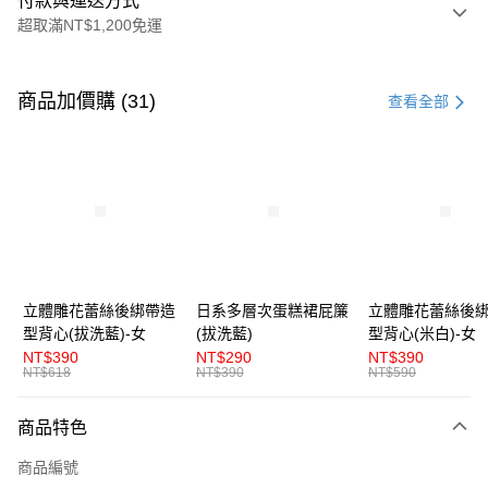
付款與運送方式
超取滿NT$1,200免運
付款方式
信用卡一次付款
商品加價購 (31)
查看全部
超商取貨付款
LINE Pay
Apple Pay
街口支付
悠遊付
立體雕花蕾絲後綁帶造
日系多層次蛋糕裙屁簾
立體雕花蕾絲後
型背心(拔洗藍)-女
(拔洗藍)
型背心(米白)-女
AFTEE先享後付
NT$390
NT$290
NT$390
相關說明
NT$618
NT$390
NT$590
【關於「AFTEE先享後付」】
ATM付款
AFTEE先享後付是「在收到商品之後才付款」的支付方式。 讓您購物簡單
商品特色
便利好安心！
１．簡單：不需註冊會員、不需綁卡、不需儲值。
運送方式
商品編號
２．便利：只要手機號碼，簡訊認證，即可結帳。