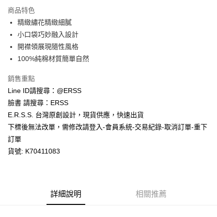
每筆NT$80，滿NT$1,200(含以上)免運費
【「AFTEE先享後付」結帳流程】
商品特色
１．於結帳方式選擇「AFTEE先享後付」後，將跳轉至「AFTEE先享後付」
精緻繡花精緻細膩
付款後全家取貨
結帳頁面，進行簡訊認證並確認金額後，即可完成結帳。
２．訂單成立數日內，您將收到繳費通知簡訊。
小口袋巧妙融入設計
每筆NT$80，滿NT$1,200(含以上)免運費
３．收到繳費通知簡訊後14天內，點擊此簡訊中的連結，可透過四大超商／
開襟領展現隨性風格
ATM／網路銀行／等多元方式進行付款，方視為交易完成。
萊爾富取貨付款
※ 請注意：結帳手續完成當下不需立刻繳費，但若您需要取消訂單，請聯絡
100%純棉材質簡單自然
每筆NT$80，滿NT$1,200(含以上)免運費
購買商品的店家。未經商家同意取消之訂單仍視為有效，需透過AFTEE先享
後付繳納相關費用。
銷售重點
付款後萊爾富取貨
※ 交易是否成功請以「AFTEE先享後付 」之結帳頁面顯示為準，若有關於
Line ID請搜尋：@ERSS
是否繳費成功／繳費後需取消欲退款等相關疑問，請聯繫「AFTEE先享後付
每筆NT$80，滿NT$1,200(含以上)免運費
客戶支援中心」
https://netprotections.freshdesk.com/support/home
臉書 請搜尋：ERSS
E.R.S.S. 台灣原創設計，現貨供應，快速出貨
7-11取貨付款
【注意事項】
下標後無法改單，需修改請登入-會員系統-交易紀錄-取消訂單-重下
１．透過由恩沛科技股份有限公司提供之「AFTEE先享後付」服務完成之交
每筆NT$80，滿NT$1,200(含以上)免運費
易，需依本服務之必要範圍內提供個人資料，並將交易相關給付款項請求債
訂單
權轉讓予恩沛科技股份有限公司。
付款後7-11取貨
貨號: K70411083
２．關於個人資料處理事宜，請瀏覽以下網址：
每筆NT$80，滿NT$1,200(含以上)免運費
https://aftee.tw/terms/#terms3
３．未成年的使用者請事先徵得法定代理人或監護人之同意方可使用
宅配
「AFTEE先享後付」，若未經同意申辦者引起之損失，本公司不負相關責
任。
每筆NT$80，滿NT$1,200(含以上)免運費
詳細說明
相關推薦
４．使用「AFTEE先享後付」時，將依據個別帳號之用戶狀況，依本公司即
時審查核予不同之上限額度；若仍有額度不足之情形，本公司將視審查結果
請求用戶進行身份認證。