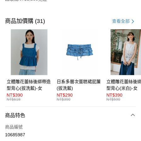
付款方式
信用卡一次付款
商品加價購 (31)
查看全部
超商取貨付款
LINE Pay
Apple Pay
街口支付
悠遊付
立體雕花蕾絲後綁帶造
日系多層次蛋糕裙屁簾
立體雕花蕾絲後
型背心(拔洗藍)-女
(拔洗藍)
型背心(米白)-女
AFTEE先享後付
NT$390
NT$290
NT$390
相關說明
NT$618
NT$390
NT$590
【關於「AFTEE先享後付」】
ATM付款
AFTEE先享後付是「在收到商品之後才付款」的支付方式。 讓您購物簡單
商品特色
便利好安心！
１．簡單：不需註冊會員、不需綁卡、不需儲值。
運送方式
商品編號
２．便利：只要手機號碼，簡訊認證，即可結帳。
３．安心：先確認商品／服務後，再付款。
10685987
全家取貨付款