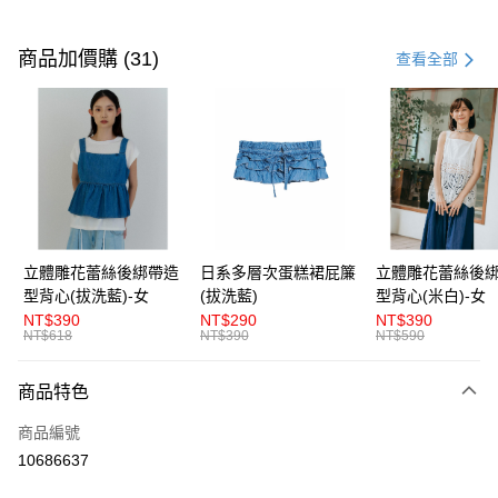
付款方式
信用卡一次付款
商品加價購 (31)
查看全部
超商取貨付款
LINE Pay
Apple Pay
街口支付
悠遊付
立體雕花蕾絲後綁帶造
日系多層次蛋糕裙屁簾
立體雕花蕾絲後
型背心(拔洗藍)-女
(拔洗藍)
型背心(米白)-女
AFTEE先享後付
NT$390
NT$290
NT$390
相關說明
NT$618
NT$390
NT$590
【關於「AFTEE先享後付」】
ATM付款
AFTEE先享後付是「在收到商品之後才付款」的支付方式。 讓您購物簡單
商品特色
便利好安心！
１．簡單：不需註冊會員、不需綁卡、不需儲值。
運送方式
商品編號
２．便利：只要手機號碼，簡訊認證，即可結帳。
３．安心：先確認商品／服務後，再付款。
10686637
全家取貨付款
每筆NT$80，滿NT$1,200(含以上)免運費
【「AFTEE先享後付」結帳流程】