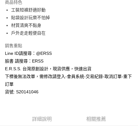
商品特色
１．於結帳方式選擇「AFTEE先享後付」後，將跳轉至「AFTEE先享後付」
工裝短褲舒適好動
付款後全家取貨
結帳頁面，進行簡訊認證並確認金額後，即可完成結帳。
２．訂單成立數日內，您將收到繳費通知簡訊。
貼袋設計玩樂不怕掉
每筆NT$80，滿NT$1,200(含以上)免運費
３．收到繳費通知簡訊後14天內，點擊此簡訊中的連結，可透過四大超商／
材質清爽不黏身
ATM／網路銀行／等多元方式進行付款，方視為交易完成。
萊爾富取貨付款
※ 請注意：結帳手續完成當下不需立刻繳費，但若您需要取消訂單，請聯絡
戶外走走輕便自在
每筆NT$80，滿NT$1,200(含以上)免運費
購買商品的店家。未經商家同意取消之訂單仍視為有效，需透過AFTEE先享
後付繳納相關費用。
銷售重點
付款後萊爾富取貨
※ 交易是否成功請以「AFTEE先享後付 」之結帳頁面顯示為準，若有關於
Line ID請搜尋：@ERSS
是否繳費成功／繳費後需取消欲退款等相關疑問，請聯繫「AFTEE先享後付
每筆NT$80，滿NT$1,200(含以上)免運費
客戶支援中心」
https://netprotections.freshdesk.com/support/home
臉書 請搜尋：ERSS
E.R.S.S. 台灣原創設計，現貨供應，快速出貨
7-11取貨付款
【注意事項】
下標後無法改單，需修改請登入-會員系統-交易紀錄-取消訂單-重下
１．透過由恩沛科技股份有限公司提供之「AFTEE先享後付」服務完成之交
每筆NT$80，滿NT$1,200(含以上)免運費
易，需依本服務之必要範圍內提供個人資料，並將交易相關給付款項請求債
訂單
權轉讓予恩沛科技股份有限公司。
付款後7-11取貨
貨號: S20141046
２．關於個人資料處理事宜，請瀏覽以下網址：
每筆NT$80，滿NT$1,200(含以上)免運費
https://aftee.tw/terms/#terms3
３．未成年的使用者請事先徵得法定代理人或監護人之同意方可使用
宅配
「AFTEE先享後付」，若未經同意申辦者引起之損失，本公司不負相關責
任。
每筆NT$80，滿NT$1,200(含以上)免運費
詳細說明
相關推薦
４．使用「AFTEE先享後付」時，將依據個別帳號之用戶狀況，依本公司即
時審查核予不同之上限額度；若仍有額度不足之情形，本公司將視審查結果
請求用戶進行身份認證。
５．嚴禁一人註冊多個帳號或使用他人資訊註冊。若發現惡意使用之情形，