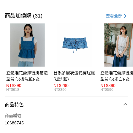
付款方式
信用卡一次付款
商品加價購 (31)
查看全部
超商取貨付款
LINE Pay
Apple Pay
街口支付
悠遊付
立體雕花蕾絲後綁帶造
日系多層次蛋糕裙屁簾
立體雕花蕾絲後
型背心(拔洗藍)-女
(拔洗藍)
型背心(米白)-女
AFTEE先享後付
NT$390
NT$290
NT$390
相關說明
NT$618
NT$390
NT$590
【關於「AFTEE先享後付」】
ATM付款
AFTEE先享後付是「在收到商品之後才付款」的支付方式。 讓您購物簡單
商品特色
便利好安心！
１．簡單：不需註冊會員、不需綁卡、不需儲值。
運送方式
商品編號
２．便利：只要手機號碼，簡訊認證，即可結帳。
３．安心：先確認商品／服務後，再付款。
10686745
全家取貨付款
每筆NT$80，滿NT$1,200(含以上)免運費
【「AFTEE先享後付」結帳流程】