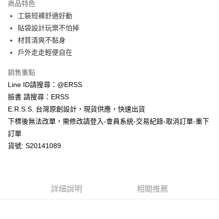
商品特色
１．於結帳方式選擇「AFTEE先享後付」後，將跳轉至「AFTEE先享後付」
工裝短褲舒適好動
付款後全家取貨
結帳頁面，進行簡訊認證並確認金額後，即可完成結帳。
２．訂單成立數日內，您將收到繳費通知簡訊。
貼袋設計玩樂不怕掉
每筆NT$80，滿NT$1,200(含以上)免運費
３．收到繳費通知簡訊後14天內，點擊此簡訊中的連結，可透過四大超商／
材質清爽不黏身
ATM／網路銀行／等多元方式進行付款，方視為交易完成。
萊爾富取貨付款
※ 請注意：結帳手續完成當下不需立刻繳費，但若您需要取消訂單，請聯絡
戶外走走輕便自在
每筆NT$80，滿NT$1,200(含以上)免運費
購買商品的店家。未經商家同意取消之訂單仍視為有效，需透過AFTEE先享
後付繳納相關費用。
銷售重點
付款後萊爾富取貨
※ 交易是否成功請以「AFTEE先享後付 」之結帳頁面顯示為準，若有關於
Line ID請搜尋：@ERSS
是否繳費成功／繳費後需取消欲退款等相關疑問，請聯繫「AFTEE先享後付
每筆NT$80，滿NT$1,200(含以上)免運費
客戶支援中心」
https://netprotections.freshdesk.com/support/home
臉書 請搜尋：ERSS
E.R.S.S. 台灣原創設計，現貨供應，快速出貨
7-11取貨付款
【注意事項】
下標後無法改單，需修改請登入-會員系統-交易紀錄-取消訂單-重下
１．透過由恩沛科技股份有限公司提供之「AFTEE先享後付」服務完成之交
每筆NT$80，滿NT$1,200(含以上)免運費
易，需依本服務之必要範圍內提供個人資料，並將交易相關給付款項請求債
訂單
權轉讓予恩沛科技股份有限公司。
付款後7-11取貨
貨號: S20141089
２．關於個人資料處理事宜，請瀏覽以下網址：
每筆NT$80，滿NT$1,200(含以上)免運費
https://aftee.tw/terms/#terms3
３．未成年的使用者請事先徵得法定代理人或監護人之同意方可使用
宅配
「AFTEE先享後付」，若未經同意申辦者引起之損失，本公司不負相關責
任。
每筆NT$80，滿NT$1,200(含以上)免運費
詳細說明
相關推薦
４．使用「AFTEE先享後付」時，將依據個別帳號之用戶狀況，依本公司即
時審查核予不同之上限額度；若仍有額度不足之情形，本公司將視審查結果
請求用戶進行身份認證。
５．嚴禁一人註冊多個帳號或使用他人資訊註冊。若發現惡意使用之情形，