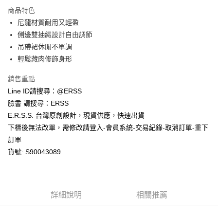
每筆NT$80，滿NT$1,200(含以上)免運費
【「AFTEE先享後付」結帳流程】
商品特色
１．於結帳方式選擇「AFTEE先享後付」後，將跳轉至「AFTEE先享後付」
尼龍材質耐用又輕盈
付款後全家取貨
結帳頁面，進行簡訊認證並確認金額後，即可完成結帳。
２．訂單成立數日內，您將收到繳費通知簡訊。
側邊雙抽繩設計自由調節
每筆NT$80，滿NT$1,200(含以上)免運費
３．收到繳費通知簡訊後14天內，點擊此簡訊中的連結，可透過四大超商／
吊帶裙休閒不單調
ATM／網路銀行／等多元方式進行付款，方視為交易完成。
萊爾富取貨付款
※ 請注意：結帳手續完成當下不需立刻繳費，但若您需要取消訂單，請聯絡
輕鬆藏肉修飾身形
每筆NT$80，滿NT$1,200(含以上)免運費
購買商品的店家。未經商家同意取消之訂單仍視為有效，需透過AFTEE先享
後付繳納相關費用。
銷售重點
付款後萊爾富取貨
※ 交易是否成功請以「AFTEE先享後付 」之結帳頁面顯示為準，若有關於
Line ID請搜尋：@ERSS
是否繳費成功／繳費後需取消欲退款等相關疑問，請聯繫「AFTEE先享後付
每筆NT$80，滿NT$1,200(含以上)免運費
客戶支援中心」
https://netprotections.freshdesk.com/support/home
臉書 請搜尋：ERSS
E.R.S.S. 台灣原創設計，現貨供應，快速出貨
7-11取貨付款
【注意事項】
下標後無法改單，需修改請登入-會員系統-交易紀錄-取消訂單-重下
１．透過由恩沛科技股份有限公司提供之「AFTEE先享後付」服務完成之交
每筆NT$80，滿NT$1,200(含以上)免運費
易，需依本服務之必要範圍內提供個人資料，並將交易相關給付款項請求債
訂單
權轉讓予恩沛科技股份有限公司。
付款後7-11取貨
貨號: S90043089
２．關於個人資料處理事宜，請瀏覽以下網址：
每筆NT$80，滿NT$1,200(含以上)免運費
https://aftee.tw/terms/#terms3
３．未成年的使用者請事先徵得法定代理人或監護人之同意方可使用
宅配
「AFTEE先享後付」，若未經同意申辦者引起之損失，本公司不負相關責
任。
每筆NT$80，滿NT$1,200(含以上)免運費
詳細說明
相關推薦
４．使用「AFTEE先享後付」時，將依據個別帳號之用戶狀況，依本公司即
時審查核予不同之上限額度；若仍有額度不足之情形，本公司將視審查結果
請求用戶進行身份認證。