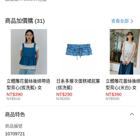
付款方式
信用卡一次付款
商品加價購 (31)
查看全部
超商取貨付款
LINE Pay
Apple Pay
街口支付
悠遊付
立體雕花蕾絲後綁帶造
日系多層次蛋糕裙屁簾
立體雕花蕾絲後
型背心(拔洗藍)-女
(拔洗藍)
型背心(米白)-女
AFTEE先享後付
NT$390
NT$290
NT$390
相關說明
NT$618
NT$390
NT$590
【關於「AFTEE先享後付」】
ATM付款
AFTEE先享後付是「在收到商品之後才付款」的支付方式。 讓您購物簡單
商品特色
便利好安心！
１．簡單：不需註冊會員、不需綁卡、不需儲值。
運送方式
商品編號
２．便利：只要手機號碼，簡訊認證，即可結帳。
３．安心：先確認商品／服務後，再付款。
10709721
全家取貨付款