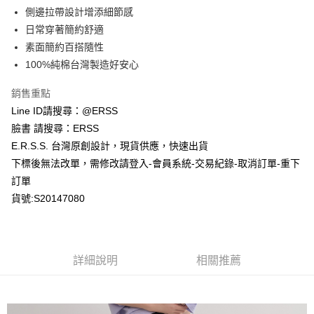
１．於結帳方式選擇「AFTEE先享後付」後，將跳轉至「AFTEE先享後付」
側邊拉帶設計增添細節感
付款後全家取貨
結帳頁面，進行簡訊認證並確認金額後，即可完成結帳。
２．訂單成立數日內，您將收到繳費通知簡訊。
日常穿著簡約舒適
每筆NT$80，滿NT$1,200(含以上)免運費
３．收到繳費通知簡訊後14天內，點擊此簡訊中的連結，可透過四大超商／
素面簡約百搭隨性
ATM／網路銀行／等多元方式進行付款，方視為交易完成。
萊爾富取貨付款
※ 請注意：結帳手續完成當下不需立刻繳費，但若您需要取消訂單，請聯絡
100%純棉台灣製造好安心
每筆NT$80，滿NT$1,200(含以上)免運費
購買商品的店家。未經商家同意取消之訂單仍視為有效，需透過AFTEE先享
後付繳納相關費用。
銷售重點
付款後萊爾富取貨
※ 交易是否成功請以「AFTEE先享後付 」之結帳頁面顯示為準，若有關於
Line ID請搜尋：@ERSS
是否繳費成功／繳費後需取消欲退款等相關疑問，請聯繫「AFTEE先享後付
每筆NT$80，滿NT$1,200(含以上)免運費
客戶支援中心」
https://netprotections.freshdesk.com/support/home
臉書 請搜尋：ERSS
E.R.S.S. 台灣原創設計，現貨供應，快速出貨
7-11取貨付款
【注意事項】
下標後無法改單，需修改請登入-會員系統-交易紀錄-取消訂單-重下
１．透過由恩沛科技股份有限公司提供之「AFTEE先享後付」服務完成之交
每筆NT$80，滿NT$1,200(含以上)免運費
易，需依本服務之必要範圍內提供個人資料，並將交易相關給付款項請求債
訂單
權轉讓予恩沛科技股份有限公司。
付款後7-11取貨
貨號:S20147080
２．關於個人資料處理事宜，請瀏覽以下網址：
每筆NT$80，滿NT$1,200(含以上)免運費
https://aftee.tw/terms/#terms3
３．未成年的使用者請事先徵得法定代理人或監護人之同意方可使用
宅配
「AFTEE先享後付」，若未經同意申辦者引起之損失，本公司不負相關責
任。
每筆NT$80，滿NT$1,200(含以上)免運費
詳細說明
相關推薦
４．使用「AFTEE先享後付」時，將依據個別帳號之用戶狀況，依本公司即
時審查核予不同之上限額度；若仍有額度不足之情形，本公司將視審查結果
請求用戶進行身份認證。
５．嚴禁一人註冊多個帳號或使用他人資訊註冊。若發現惡意使用之情形，