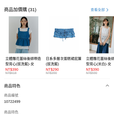
付款方式
信用卡一次付款
商品加價購 (31)
查看全部
超商取貨付款
LINE Pay
Apple Pay
街口支付
悠遊付
立體雕花蕾絲後綁帶造
日系多層次蛋糕裙屁簾
立體雕花蕾絲後
型背心(拔洗藍)-女
(拔洗藍)
型背心(米白)-女
AFTEE先享後付
NT$390
NT$290
NT$390
相關說明
NT$618
NT$390
NT$590
【關於「AFTEE先享後付」】
ATM付款
AFTEE先享後付是「在收到商品之後才付款」的支付方式。 讓您購物簡單
商品特色
便利好安心！
１．簡單：不需註冊會員、不需綁卡、不需儲值。
運送方式
商品編號
２．便利：只要手機號碼，簡訊認證，即可結帳。
３．安心：先確認商品／服務後，再付款。
10722499
全家取貨付款
每筆NT$80，滿NT$1,200(含以上)免運費
【「AFTEE先享後付」結帳流程】
商品特色