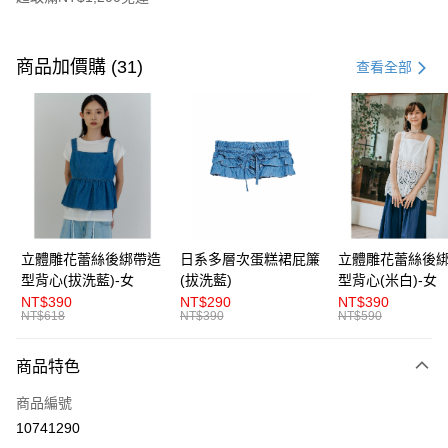
付款方式
信用卡一次付款
商品加價購 (31)
查看全部
超商取貨付款
LINE Pay
Apple Pay
街口支付
悠遊付
立體雕花蕾絲後綁帶造
日系多層次蛋糕裙屁簾
立體雕花蕾絲後
型背心(拔洗藍)-女
(拔洗藍)
型背心(米白)-女
AFTEE先享後付
NT$390
NT$290
NT$390
相關說明
NT$618
NT$390
NT$590
【關於「AFTEE先享後付」】
ATM付款
AFTEE先享後付是「在收到商品之後才付款」的支付方式。 讓您購物簡單
商品特色
便利好安心！
１．簡單：不需註冊會員、不需綁卡、不需儲值。
運送方式
商品編號
２．便利：只要手機號碼，簡訊認證，即可結帳。
３．安心：先確認商品／服務後，再付款。
10741290
全家取貨付款