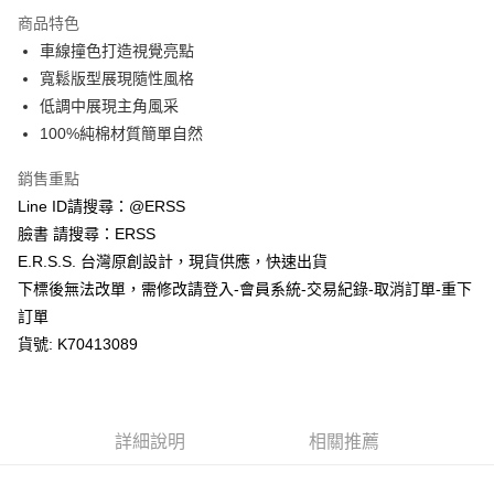
每筆NT$80，滿NT$1,200(含以上)免運費
【「AFTEE先享後付」結帳流程】
商品特色
１．於結帳方式選擇「AFTEE先享後付」後，將跳轉至「AFTEE先享後付」
車線撞色打造視覺亮點
付款後全家取貨
結帳頁面，進行簡訊認證並確認金額後，即可完成結帳。
２．訂單成立數日內，您將收到繳費通知簡訊。
寬鬆版型展現隨性風格
每筆NT$80，滿NT$1,200(含以上)免運費
３．收到繳費通知簡訊後14天內，點擊此簡訊中的連結，可透過四大超商／
低調中展現主角風采
ATM／網路銀行／等多元方式進行付款，方視為交易完成。
萊爾富取貨付款
※ 請注意：結帳手續完成當下不需立刻繳費，但若您需要取消訂單，請聯絡
100%純棉材質簡單自然
每筆NT$80，滿NT$1,200(含以上)免運費
購買商品的店家。未經商家同意取消之訂單仍視為有效，需透過AFTEE先享
後付繳納相關費用。
銷售重點
付款後萊爾富取貨
※ 交易是否成功請以「AFTEE先享後付 」之結帳頁面顯示為準，若有關於
Line ID請搜尋：@ERSS
是否繳費成功／繳費後需取消欲退款等相關疑問，請聯繫「AFTEE先享後付
每筆NT$80，滿NT$1,200(含以上)免運費
客戶支援中心」
https://netprotections.freshdesk.com/support/home
臉書 請搜尋：ERSS
E.R.S.S. 台灣原創設計，現貨供應，快速出貨
7-11取貨付款
【注意事項】
下標後無法改單，需修改請登入-會員系統-交易紀錄-取消訂單-重下
１．透過由恩沛科技股份有限公司提供之「AFTEE先享後付」服務完成之交
每筆NT$80，滿NT$1,200(含以上)免運費
易，需依本服務之必要範圍內提供個人資料，並將交易相關給付款項請求債
訂單
權轉讓予恩沛科技股份有限公司。
付款後7-11取貨
貨號: K70413089
２．關於個人資料處理事宜，請瀏覽以下網址：
每筆NT$80，滿NT$1,200(含以上)免運費
https://aftee.tw/terms/#terms3
３．未成年的使用者請事先徵得法定代理人或監護人之同意方可使用
宅配
「AFTEE先享後付」，若未經同意申辦者引起之損失，本公司不負相關責
任。
每筆NT$80，滿NT$1,200(含以上)免運費
詳細說明
相關推薦
４．使用「AFTEE先享後付」時，將依據個別帳號之用戶狀況，依本公司即
時審查核予不同之上限額度；若仍有額度不足之情形，本公司將視審查結果
請求用戶進行身份認證。