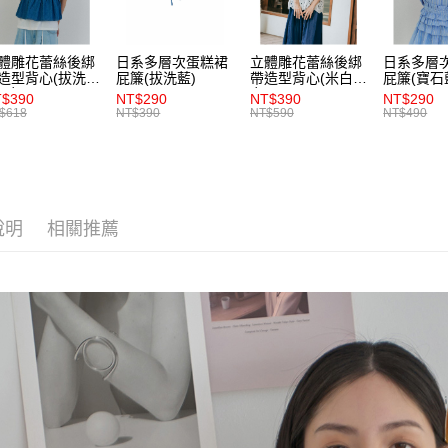
【注意事
7-11取貨
１．透過由
交易，需
每筆NT$8
體雕花蕾絲後綁
日系多層次蛋糕裙
立體雕花蕾絲後綁
日系多層
求債權轉
造型背心(拔洗
屁簾(拔洗藍)
帶造型背心(米白)-
屁簾(寶石
２．關於
付款後7-1
)-女
女
$390
NT$290
NT$390
NT$290
https://aft
$618
NT$390
NT$590
NT$490
每筆NT$8
３．未成
「AFTE
宅配
任。
４．使用「
每筆NT$8
即時審查
結果請求
說明
相關推薦
５．嚴禁
形，恩沛
動。