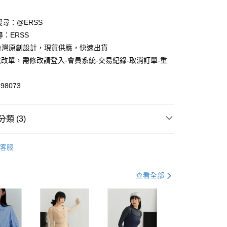
請搜尋：@ERSS
享後付
尋：ERSS
S. 台灣原創設計，現貨供應，快速出貨
FTEE先享後付」】
改單，需修改請登入-會員系統-交易紀錄-取消訂單-重
先享後付是「在收到商品之後才付款」的支付方式。 讓您購物簡單
心！
：不需註冊會員、不需綁卡、不需儲值。
98073
：只要手機號碼，簡訊認證，即可結帳。
：先確認商品／服務後，再付款。
付款
EE先享後付」結帳流程】
類 (3)
0，滿NT$1,200(含以上)免運費
方式選擇「AFTEE先享後付」後，將跳轉至「AFTEE先享後
頁面，進行簡訊認證並確認金額後，即可完成結帳。
中
家取貨
成立數日內，您將收到繳費通知簡訊。
客服
費通知簡訊後14天內，點擊此簡訊中的連結，可透過四大超商
動】
2件$998 $499/件
0，滿NT$1,200(含以上)免運費
網路銀行／等多元方式進行付款，方視為交易完成。
：結帳手續完成當下不需立刻繳費，但若您需要取消訂單，請聯
上市
貨付款
查看全部
的店家。未經商家同意取消之訂單仍視為有效，需透過AFTEE
繳納相關費用。
0，滿NT$1,200(含以上)免運費
否成功請以「AFTEE先享後付 」之結帳頁面顯示為準，若有關於
功／繳費後需取消欲退款等相關疑問，請聯繫「AFTEE先享後
爾富取貨
援中心」
https://netprotections.freshdesk.com/support/home
0，滿NT$1,200(含以上)免運費