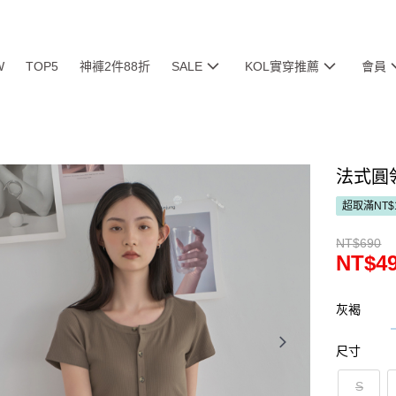
W
TOP5
神褲2件88折
SALE
KOL實穿推薦
會員
法式圓
超取滿NT$
NT$690
NT$4
灰褐
尺寸
S