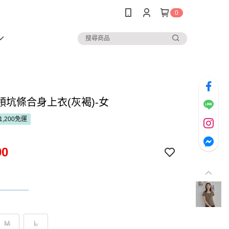
0
領坑條合身上衣(灰褐)-女
1,200免運
90
M
L