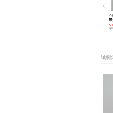
立
帶
藍
NT
NT
詳細