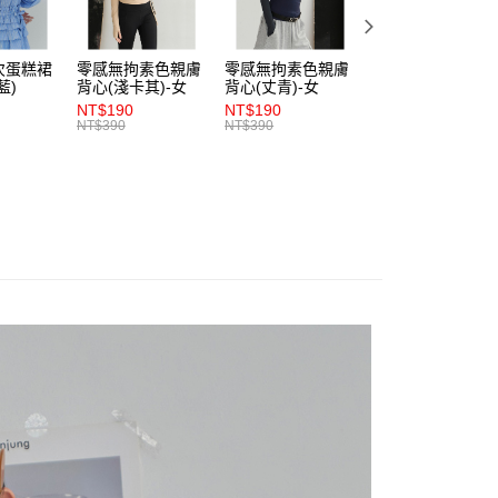
項】
付款
恩沛科技股份有限公司提供之「AFTEE先享後付」服務完成之
依本服務之必要範圍內提供個人資料，並將交易相關給付款項請
0，滿NT$1,200(含以上)免運費
次蛋糕裙
零感無拘素色親膚
零感無拘素色親膚
零感無拘素色親膚
讓予恩沛科技股份有限公司。
藍)
背心(淺卡其)-女
背心(丈青)-女
背心(朱紅)-女
個人資料處理事宜，請瀏覽以下網址：
1取貨
NT$190
NT$190
NT$190
ee.tw/terms/#terms3
NT$390
NT$390
NT$390
0，滿NT$1,200(含以上)免運費
年的使用者請事先徵得法定代理人或監護人之同意方可使用
E先享後付」，若未經同意申辦者引起之損失，本公司不負相關責
AFTEE先享後付」時，將依據個別帳號之用戶狀況，依本公司
0，滿NT$1,200(含以上)免運費
核予不同之上限額度；若仍有額度不足之情形，本公司將視審查
用戶進行身份認證。
一人註冊多個帳號或使用他人資訊註冊。若發現惡意使用之情
科技股份有限公司將有權停止該用戶之使用額度並採取法律行