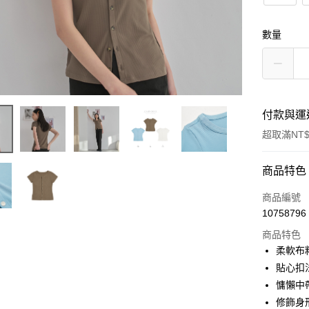
數量
付款與運
超取滿NT$
付款方式
商品特色
信用卡一
商品編號
10758796
超商取貨
商品特色
LINE Pay
柔軟布
貼心扣
Apple Pay
慵懶中
街口支付
修飾身