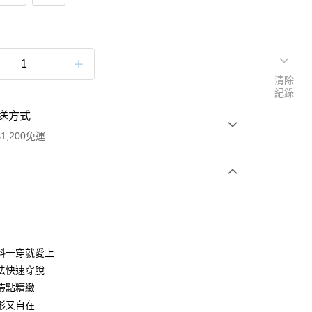
清除
紀錄
送方式
1,200免運
次付款
付款
料一穿就愛上
法快速穿脫
帶點精緻
形又自在