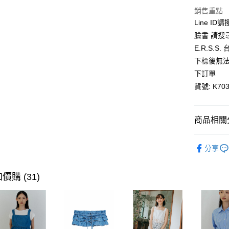
悠遊付
銷售重點
Line ID
AFTEE先
臉書 請搜
相關說明
E.R.S.
【關於「A
ATM付款
下標後無法
AFTEE
便利好安
下訂單
１．簡單
貨號: K703
２．便利
運送方式
３．安心
全家取貨
【「AFT
商品相關分
每筆NT$8
１．於結帳
付」結帳
全館優惠
付款後全
２．訂單
分享
３．收到繳
【優惠活
每筆NT$8
／ATM／
※ 請注意
夏日新品
價購 (31)
萊爾富取
絡購買商品
先享後付
每筆NT$8
※ 交易是
是否繳費成
付款後萊
付客戶支
每筆NT$8