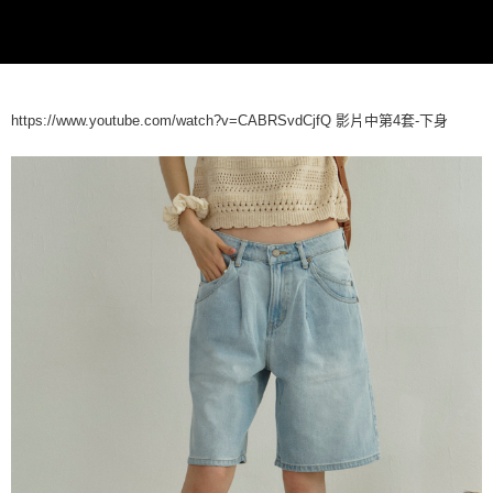
https://www.youtube.com/watch?v=CABRSvdCjfQ 影片中第4套-下身