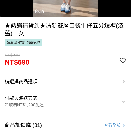
★熱銷補貨到★清新雙層口袋牛仔五分短褲(淺
藍)╴女
超取滿NT$1,200免運
NT$990
NT$690
0:00
/
0:05
請選擇商品選項
付款與運送方式
超取滿NT$1,200免運
付款方式
信用卡一次付款
商品加價購 (31)
查看全部