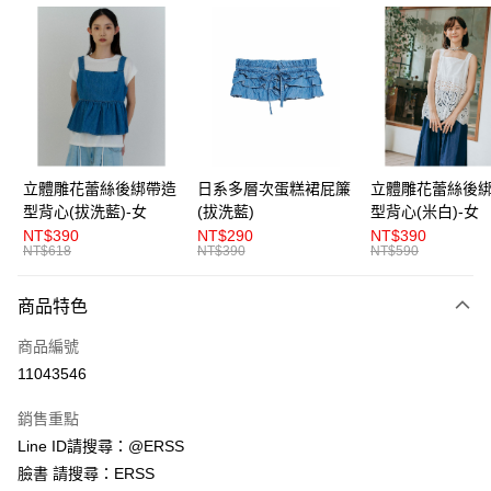
超商取貨付款
LINE Pay
Apple Pay
街口支付
悠遊付
立體雕花蕾絲後綁帶造
日系多層次蛋糕裙屁簾
立體雕花蕾絲後
型背心(拔洗藍)-女
(拔洗藍)
型背心(米白)-女
AFTEE先享後付
NT$390
NT$290
NT$390
相關說明
NT$618
NT$390
NT$590
【關於「AFTEE先享後付」】
ATM付款
AFTEE先享後付是「在收到商品之後才付款」的支付方式。 讓您購物簡單
商品特色
便利好安心！
１．簡單：不需註冊會員、不需綁卡、不需儲值。
運送方式
商品編號
２．便利：只要手機號碼，簡訊認證，即可結帳。
３．安心：先確認商品／服務後，再付款。
11043546
全家取貨付款
每筆NT$80，滿NT$1,200(含以上)免運費
【「AFTEE先享後付」結帳流程】
銷售重點
１．於結帳方式選擇「AFTEE先享後付」後，將跳轉至「AFTEE先享後付」
Line ID請搜尋：@ERSS
付款後全家取貨
結帳頁面，進行簡訊認證並確認金額後，即可完成結帳。
２．訂單成立數日內，您將收到繳費通知簡訊。
臉書 請搜尋：ERSS
每筆NT$80，滿NT$1,200(含以上)免運費
３．收到繳費通知簡訊後14天內，點擊此簡訊中的連結，可透過四大超商／