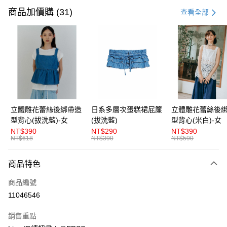
信用卡一次付款
商品加價購 (31)
查看全部
超商取貨付款
LINE Pay
Apple Pay
街口支付
悠遊付
立體雕花蕾絲後綁帶造
日系多層次蛋糕裙屁簾
立體雕花蕾絲後
型背心(拔洗藍)-女
(拔洗藍)
型背心(米白)-女
AFTEE先享後付
NT$390
NT$290
NT$390
相關說明
NT$618
NT$390
NT$590
【關於「AFTEE先享後付」】
ATM付款
AFTEE先享後付是「在收到商品之後才付款」的支付方式。 讓您購物簡單
商品特色
便利好安心！
１．簡單：不需註冊會員、不需綁卡、不需儲值。
運送方式
商品編號
２．便利：只要手機號碼，簡訊認證，即可結帳。
３．安心：先確認商品／服務後，再付款。
11046546
全家取貨付款
每筆NT$80，滿NT$1,200(含以上)免運費
【「AFTEE先享後付」結帳流程】
銷售重點
１．於結帳方式選擇「AFTEE先享後付」後，將跳轉至「AFTEE先享後付」