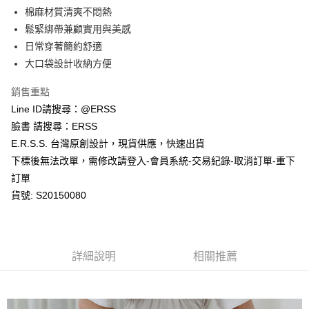
１．於結帳方式選擇「AFTEE先享後付」後，將跳轉至「AFTEE先享後付」
棉麻材質清爽不悶熱
付款後全家取貨
結帳頁面，進行簡訊認證並確認金額後，即可完成結帳。
２．訂單成立數日內，您將收到繳費通知簡訊。
鬆緊綁帶兼顧實用與美感
每筆NT$80，滿NT$1,200(含以上)免運費
３．收到繳費通知簡訊後14天內，點擊此簡訊中的連結，可透過四大超商／
日常穿著簡約舒適
ATM／網路銀行／等多元方式進行付款，方視為交易完成。
萊爾富取貨付款
※ 請注意：結帳手續完成當下不需立刻繳費，但若您需要取消訂單，請聯絡
大口袋設計收納方便
每筆NT$80，滿NT$1,200(含以上)免運費
購買商品的店家。未經商家同意取消之訂單仍視為有效，需透過AFTEE先享
後付繳納相關費用。
銷售重點
付款後萊爾富取貨
※ 交易是否成功請以「AFTEE先享後付 」之結帳頁面顯示為準，若有關於
Line ID請搜尋：@ERSS
是否繳費成功／繳費後需取消欲退款等相關疑問，請聯繫「AFTEE先享後付
每筆NT$80，滿NT$1,200(含以上)免運費
客戶支援中心」
https://netprotections.freshdesk.com/support/home
臉書 請搜尋：ERSS
E.R.S.S. 台灣原創設計，現貨供應，快速出貨
7-11取貨付款
【注意事項】
下標後無法改單，需修改請登入-會員系統-交易紀錄-取消訂單-重下
１．透過由恩沛科技股份有限公司提供之「AFTEE先享後付」服務完成之交
每筆NT$80，滿NT$1,200(含以上)免運費
易，需依本服務之必要範圍內提供個人資料，並將交易相關給付款項請求債
訂單
權轉讓予恩沛科技股份有限公司。
付款後7-11取貨
貨號: S20150080
２．關於個人資料處理事宜，請瀏覽以下網址：
每筆NT$80，滿NT$1,200(含以上)免運費
https://aftee.tw/terms/#terms3
３．未成年的使用者請事先徵得法定代理人或監護人之同意方可使用
宅配
「AFTEE先享後付」，若未經同意申辦者引起之損失，本公司不負相關責
任。
每筆NT$80，滿NT$1,200(含以上)免運費
詳細說明
相關推薦
４．使用「AFTEE先享後付」時，將依據個別帳號之用戶狀況，依本公司即
時審查核予不同之上限額度；若仍有額度不足之情形，本公司將視審查結果
請求用戶進行身份認證。
５．嚴禁一人註冊多個帳號或使用他人資訊註冊。若發現惡意使用之情形，