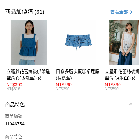
付款方式
信用卡一次付款
商品加價購 (31)
查看全部
超商取貨付款
LINE Pay
Apple Pay
街口支付
悠遊付
立體雕花蕾絲後綁帶造
日系多層次蛋糕裙屁簾
立體雕花蕾絲後
型背心(拔洗藍)-女
(拔洗藍)
型背心(米白)-女
AFTEE先享後付
NT$390
NT$290
NT$390
相關說明
NT$618
NT$390
NT$590
【關於「AFTEE先享後付」】
ATM付款
AFTEE先享後付是「在收到商品之後才付款」的支付方式。 讓您購物簡單
商品特色
便利好安心！
１．簡單：不需註冊會員、不需綁卡、不需儲值。
運送方式
商品編號
２．便利：只要手機號碼，簡訊認證，即可結帳。
３．安心：先確認商品／服務後，再付款。
11046754
全家取貨付款
每筆NT$80，滿NT$1,200(含以上)免運費
【「AFTEE先享後付」結帳流程】
商品特色