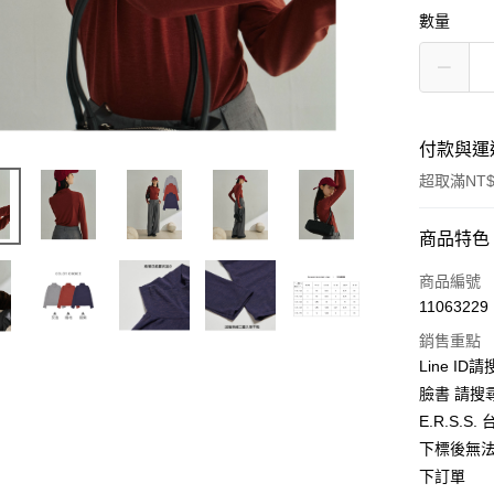
數量
付款與運
超取滿NT$
付款方式
商品特色
信用卡一
商品編號
11063229
超商取貨
銷售重點
LINE Pay
Line ID
臉書 請搜
Apple Pay
E.R.S.
街口支付
下標後無法
下訂單
悠遊付