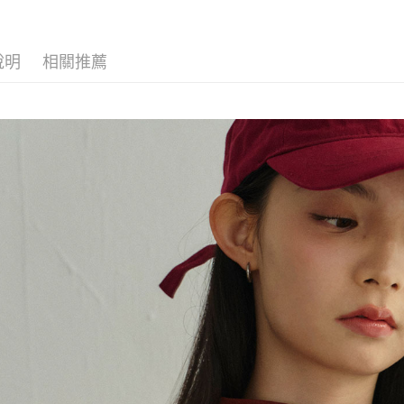
交易，需
每筆NT$8
求債權轉
２．關於
付款後7-1
說明
相關推薦
https://aft
每筆NT$8
３．未成
「AFTE
宅配
任。
４．使用「
每筆NT$8
即時審查
結果請求
５．嚴禁
形，恩沛
動。