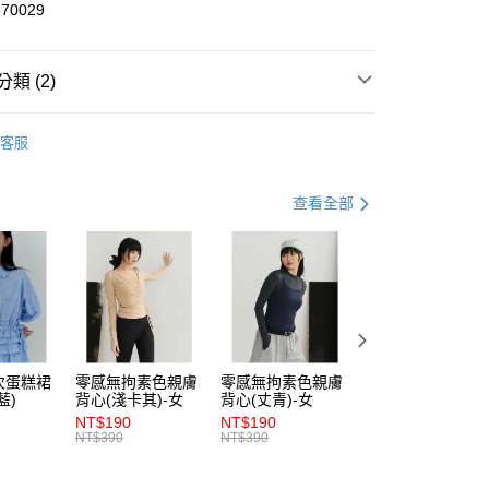
70029
享後付
FTEE先享後付」】
類 (2)
先享後付是「在收到商品之後才付款」的支付方式。 讓您購物簡單
心！
中
：不需註冊會員、不需綁卡、不需儲值。
客服
：只要手機號碼，簡訊認證，即可結帳。
輯】
休閒套裝。輕鬆買
：先確認商品／服務後，再付款。
付款
查看全部
EE先享後付」結帳流程】
0，滿NT$1,200(含以上)免運費
方式選擇「AFTEE先享後付」後，將跳轉至「AFTEE先享後
頁面，進行簡訊認證並確認金額後，即可完成結帳。
家取貨
成立數日內，您將收到繳費通知簡訊。
費通知簡訊後14天內，點擊此簡訊中的連結，可透過四大超商
0，滿NT$1,200(含以上)免運費
網路銀行／等多元方式進行付款，方視為交易完成。
：結帳手續完成當下不需立刻繳費，但若您需要取消訂單，請聯
貨付款
的店家。未經商家同意取消之訂單仍視為有效，需透過AFTEE
繳納相關費用。
0，滿NT$1,200(含以上)免運費
次蛋糕裙
零感無拘素色親膚
零感無拘素色親膚
零感無拘素色親膚
否成功請以「AFTEE先享後付 」之結帳頁面顯示為準，若有關於
藍)
背心(淺卡其)-女
背心(丈青)-女
背心(朱紅)-女
功／繳費後需取消欲退款等相關疑問，請聯繫「AFTEE先享後
爾富取貨
NT$190
NT$190
NT$190
援中心」
https://netprotections.freshdesk.com/support/home
NT$390
NT$390
NT$390
0，滿NT$1,200(含以上)免運費
項】
付款
恩沛科技股份有限公司提供之「AFTEE先享後付」服務完成之