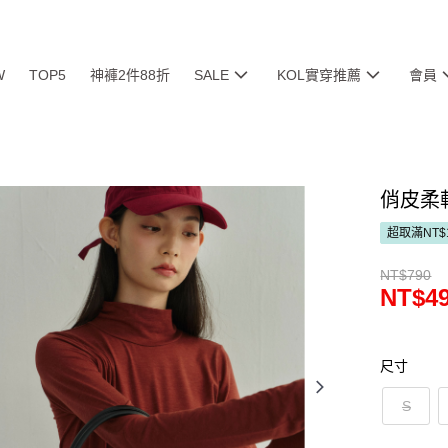
W
TOP5
神褲2件88折
SALE
KOL實穿推薦
會員
俏皮柔
超取滿NT$
NT$790
NT$4
尺寸
S