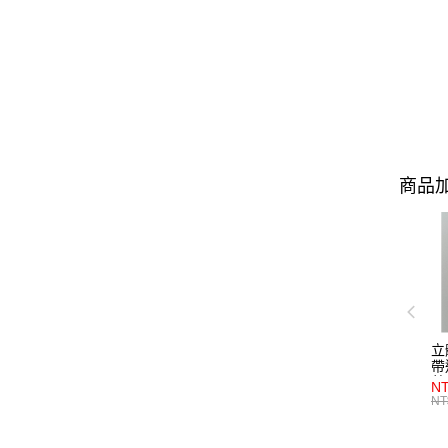
商品加
立
帶
藍
NT
NT