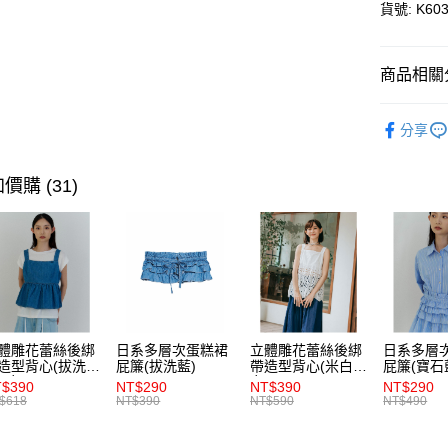
貨號: K603
AFTEE先
相關說明
【關於「A
商品相關分
ATM付款
AFTEE
便利好安
全館優惠
１．簡單
分享
２．便利
【秋冬特
運送方式
３．安心
價購 (31)
全家取貨
【「AFT
每筆NT$8
１．於結帳
付」結帳
付款後全
２．訂單
３．收到繳
每筆NT$8
／ATM／
※ 請注意
萊爾富取
絡購買商品
先享後付
每筆NT$8
體雕花蕾絲後綁
日系多層次蛋糕裙
立體雕花蕾絲後綁
日系多層
※ 交易是
造型背心(拔洗
屁簾(拔洗藍)
帶造型背心(米白)-
屁簾(寶石
是否繳費成
付款後萊
)-女
女
$390
NT$290
NT$390
NT$290
付客戶支
$618
NT$390
NT$590
NT$490
每筆NT$8
【注意事
7-11取貨
１．透過由