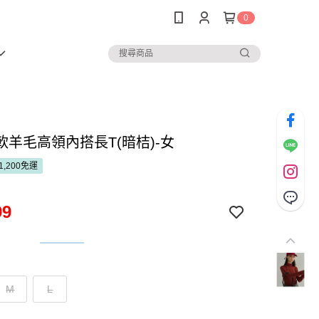
0
軟羊毛高領內搭長T(暗桔)-女
1,200免運
99
M
L