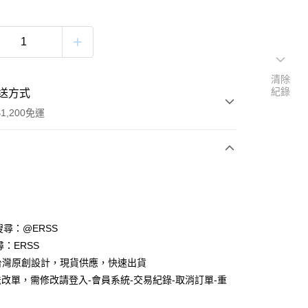
清除
紀錄
送方式
1,200免運
次付款
付款
請搜尋：@ERSS
尋：ERSS
S. 台灣原創設計，現貨供應，快速出貨
改單，需修改請登入-會員系統-交易紀錄-取消訂單-重