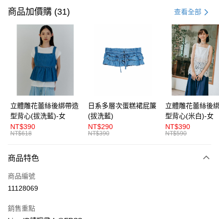
信用卡一次付款
商品加價購 (31)
查看全部
超商取貨付款
LINE Pay
Apple Pay
街口支付
悠遊付
立體雕花蕾絲後綁帶造
日系多層次蛋糕裙屁簾
立體雕花蕾絲後
型背心(拔洗藍)-女
(拔洗藍)
型背心(米白)-女
AFTEE先享後付
NT$390
NT$290
NT$390
相關說明
NT$618
NT$390
NT$590
【關於「AFTEE先享後付」】
ATM付款
AFTEE先享後付是「在收到商品之後才付款」的支付方式。 讓您購物簡單
商品特色
便利好安心！
１．簡單：不需註冊會員、不需綁卡、不需儲值。
運送方式
商品編號
２．便利：只要手機號碼，簡訊認證，即可結帳。
３．安心：先確認商品／服務後，再付款。
11128069
全家取貨付款
每筆NT$80，滿NT$1,200(含以上)免運費
【「AFTEE先享後付」結帳流程】
銷售重點
１．於結帳方式選擇「AFTEE先享後付」後，將跳轉至「AFTEE先享後付」