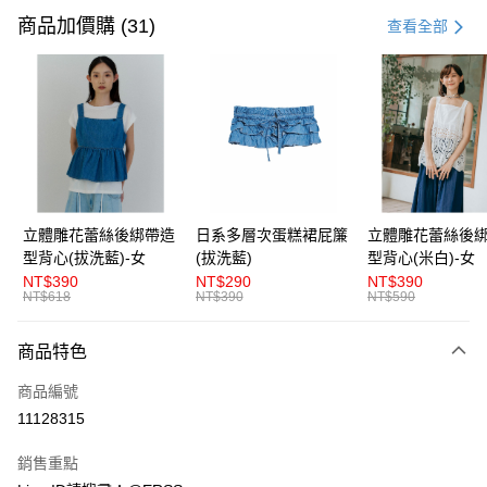
信用卡一次付款
商品加價購 (31)
查看全部
超商取貨付款
LINE Pay
Apple Pay
街口支付
悠遊付
立體雕花蕾絲後綁帶造
日系多層次蛋糕裙屁簾
立體雕花蕾絲後
型背心(拔洗藍)-女
(拔洗藍)
型背心(米白)-女
AFTEE先享後付
NT$390
NT$290
NT$390
相關說明
NT$618
NT$390
NT$590
【關於「AFTEE先享後付」】
ATM付款
AFTEE先享後付是「在收到商品之後才付款」的支付方式。 讓您購物簡單
商品特色
便利好安心！
１．簡單：不需註冊會員、不需綁卡、不需儲值。
運送方式
商品編號
２．便利：只要手機號碼，簡訊認證，即可結帳。
３．安心：先確認商品／服務後，再付款。
11128315
全家取貨付款
每筆NT$80，滿NT$1,200(含以上)免運費
【「AFTEE先享後付」結帳流程】
銷售重點
１．於結帳方式選擇「AFTEE先享後付」後，將跳轉至「AFTEE先享後付」