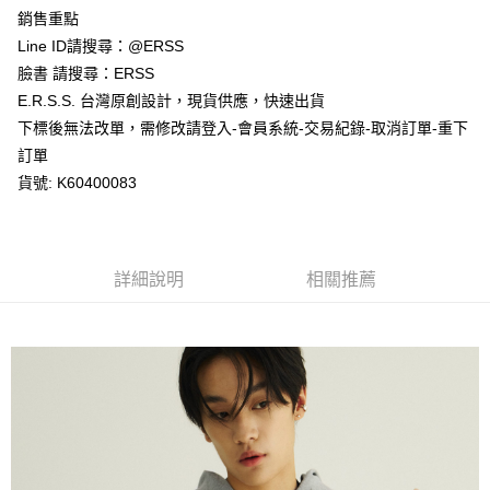
１．於結帳方式選擇「AFTEE先享後付」後，將跳轉至「AFTEE先享後付」
銷售重點
付款後全家取貨
結帳頁面，進行簡訊認證並確認金額後，即可完成結帳。
２．訂單成立數日內，您將收到繳費通知簡訊。
Line ID請搜尋：@ERSS
每筆NT$80，滿NT$1,200(含以上)免運費
３．收到繳費通知簡訊後14天內，點擊此簡訊中的連結，可透過四大超商／
臉書 請搜尋：ERSS
ATM／網路銀行／等多元方式進行付款，方視為交易完成。
萊爾富取貨付款
※ 請注意：結帳手續完成當下不需立刻繳費，但若您需要取消訂單，請聯絡
E.R.S.S. 台灣原創設計，現貨供應，快速出貨
每筆NT$80，滿NT$1,200(含以上)免運費
購買商品的店家。未經商家同意取消之訂單仍視為有效，需透過AFTEE先享
下標後無法改單，需修改請登入-會員系統-交易紀錄-取消訂單-重下
後付繳納相關費用。
訂單
付款後萊爾富取貨
※ 交易是否成功請以「AFTEE先享後付 」之結帳頁面顯示為準，若有關於
是否繳費成功／繳費後需取消欲退款等相關疑問，請聯繫「AFTEE先享後付
貨號: K60400083
每筆NT$80，滿NT$1,200(含以上)免運費
客戶支援中心」
https://netprotections.freshdesk.com/support/home
7-11取貨付款
【注意事項】
１．透過由恩沛科技股份有限公司提供之「AFTEE先享後付」服務完成之交
每筆NT$80，滿NT$1,200(含以上)免運費
易，需依本服務之必要範圍內提供個人資料，並將交易相關給付款項請求債
詳細說明
相關推薦
權轉讓予恩沛科技股份有限公司。
付款後7-11取貨
２．關於個人資料處理事宜，請瀏覽以下網址：
每筆NT$80，滿NT$1,200(含以上)免運費
https://aftee.tw/terms/#terms3
３．未成年的使用者請事先徵得法定代理人或監護人之同意方可使用
宅配
「AFTEE先享後付」，若未經同意申辦者引起之損失，本公司不負相關責
任。
每筆NT$80，滿NT$1,200(含以上)免運費
４．使用「AFTEE先享後付」時，將依據個別帳號之用戶狀況，依本公司即
時審查核予不同之上限額度；若仍有額度不足之情形，本公司將視審查結果
請求用戶進行身份認證。
５．嚴禁一人註冊多個帳號或使用他人資訊註冊。若發現惡意使用之情形，