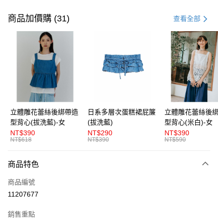
付款方式
信用卡一次付款
商品加價購 (31)
查看全部
超商取貨付款
LINE Pay
Apple Pay
街口支付
悠遊付
立體雕花蕾絲後綁帶造
日系多層次蛋糕裙屁簾
立體雕花蕾絲後
型背心(拔洗藍)-女
(拔洗藍)
型背心(米白)-女
AFTEE先享後付
NT$390
NT$290
NT$390
相關說明
NT$618
NT$390
NT$590
【關於「AFTEE先享後付」】
ATM付款
AFTEE先享後付是「在收到商品之後才付款」的支付方式。 讓您購物簡單
商品特色
便利好安心！
１．簡單：不需註冊會員、不需綁卡、不需儲值。
運送方式
商品編號
２．便利：只要手機號碼，簡訊認證，即可結帳。
３．安心：先確認商品／服務後，再付款。
11207677
全家取貨付款
每筆NT$80，滿NT$1,200(含以上)免運費
【「AFTEE先享後付」結帳流程】
銷售重點