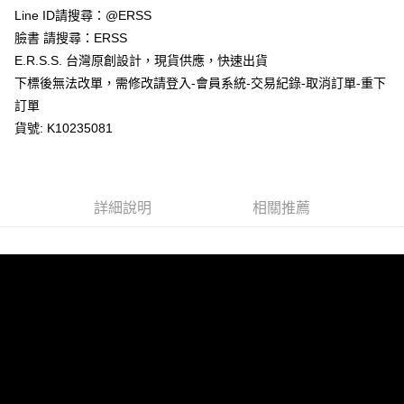
１．於結帳方式選擇「AFTEE先享後付」後，將跳轉至「AFTEE先享後付」
Line ID請搜尋：@ERSS
付款後全家取貨
結帳頁面，進行簡訊認證並確認金額後，即可完成結帳。
２．訂單成立數日內，您將收到繳費通知簡訊。
臉書 請搜尋：ERSS
每筆NT$80，滿NT$1,200(含以上)免運費
３．收到繳費通知簡訊後14天內，點擊此簡訊中的連結，可透過四大超商／
E.R.S.S. 台灣原創設計，現貨供應，快速出貨
ATM／網路銀行／等多元方式進行付款，方視為交易完成。
萊爾富取貨付款
※ 請注意：結帳手續完成當下不需立刻繳費，但若您需要取消訂單，請聯絡
下標後無法改單，需修改請登入-會員系統-交易紀錄-取消訂單-重下
每筆NT$80，滿NT$1,200(含以上)免運費
購買商品的店家。未經商家同意取消之訂單仍視為有效，需透過AFTEE先享
訂單
後付繳納相關費用。
貨號: K10235081
付款後萊爾富取貨
※ 交易是否成功請以「AFTEE先享後付 」之結帳頁面顯示為準，若有關於
是否繳費成功／繳費後需取消欲退款等相關疑問，請聯繫「AFTEE先享後付
每筆NT$80，滿NT$1,200(含以上)免運費
客戶支援中心」
https://netprotections.freshdesk.com/support/home
7-11取貨付款
【注意事項】
詳細說明
相關推薦
１．透過由恩沛科技股份有限公司提供之「AFTEE先享後付」服務完成之交
每筆NT$80，滿NT$1,200(含以上)免運費
易，需依本服務之必要範圍內提供個人資料，並將交易相關給付款項請求債
權轉讓予恩沛科技股份有限公司。
付款後7-11取貨
２．關於個人資料處理事宜，請瀏覽以下網址：
每筆NT$80，滿NT$1,200(含以上)免運費
https://aftee.tw/terms/#terms3
３．未成年的使用者請事先徵得法定代理人或監護人之同意方可使用
宅配
「AFTEE先享後付」，若未經同意申辦者引起之損失，本公司不負相關責
任。
每筆NT$80，滿NT$1,200(含以上)免運費
４．使用「AFTEE先享後付」時，將依據個別帳號之用戶狀況，依本公司即
時審查核予不同之上限額度；若仍有額度不足之情形，本公司將視審查結果
請求用戶進行身份認證。
５．嚴禁一人註冊多個帳號或使用他人資訊註冊。若發現惡意使用之情形，