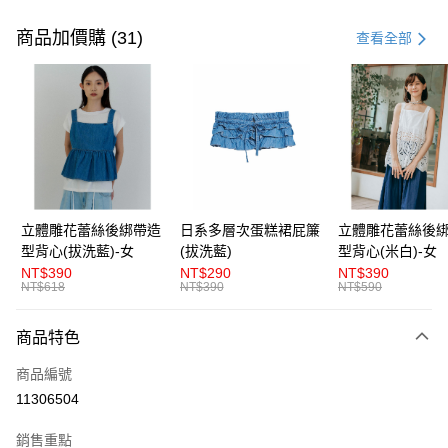
付款方式
信用卡一次付款
商品加價購 (31)
查看全部
超商取貨付款
LINE Pay
Apple Pay
街口支付
悠遊付
立體雕花蕾絲後綁帶造
日系多層次蛋糕裙屁簾
立體雕花蕾絲後
型背心(拔洗藍)-女
(拔洗藍)
型背心(米白)-女
AFTEE先享後付
NT$390
NT$290
NT$390
相關說明
NT$618
NT$390
NT$590
【關於「AFTEE先享後付」】
ATM付款
AFTEE先享後付是「在收到商品之後才付款」的支付方式。 讓您購物簡單
商品特色
便利好安心！
１．簡單：不需註冊會員、不需綁卡、不需儲值。
運送方式
商品編號
２．便利：只要手機號碼，簡訊認證，即可結帳。
３．安心：先確認商品／服務後，再付款。
11306504
全家取貨付款
每筆NT$80，滿NT$1,200(含以上)免運費
【「AFTEE先享後付」結帳流程】
銷售重點