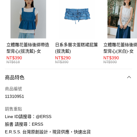
LINE Pay
Apple Pay
街口支付
悠遊付
立體雕花蕾絲後綁帶造
日系多層次蛋糕裙屁簾
立體雕花蕾絲後
型背心(拔洗藍)-女
(拔洗藍)
型背心(米白)-女
AFTEE先享後付
NT$390
NT$290
NT$390
相關說明
NT$618
NT$390
NT$590
【關於「AFTEE先享後付」】
ATM付款
AFTEE先享後付是「在收到商品之後才付款」的支付方式。 讓您購物簡單
商品特色
便利好安心！
１．簡單：不需註冊會員、不需綁卡、不需儲值。
運送方式
商品編號
２．便利：只要手機號碼，簡訊認證，即可結帳。
３．安心：先確認商品／服務後，再付款。
11310951
全家取貨付款
每筆NT$80，滿NT$1,200(含以上)免運費
【「AFTEE先享後付」結帳流程】
銷售重點
１．於結帳方式選擇「AFTEE先享後付」後，將跳轉至「AFTEE先享後付」
Line ID請搜尋：@ERSS
付款後全家取貨
結帳頁面，進行簡訊認證並確認金額後，即可完成結帳。
２．訂單成立數日內，您將收到繳費通知簡訊。
臉書 請搜尋：ERSS
每筆NT$80，滿NT$1,200(含以上)免運費
３．收到繳費通知簡訊後14天內，點擊此簡訊中的連結，可透過四大超商／
E.R.S.S. 台灣原創設計，現貨供應，快速出貨
ATM／網路銀行／等多元方式進行付款，方視為交易完成。
萊爾富取貨付款