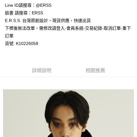
１．於結帳方式選擇「AFTEE先享後付」後，將跳轉至「AFTEE先享後付」
Line ID請搜尋：@ERSS
付款後全家取貨
結帳頁面，進行簡訊認證並確認金額後，即可完成結帳。
２．訂單成立數日內，您將收到繳費通知簡訊。
臉書 請搜尋：ERSS
每筆NT$80，滿NT$1,200(含以上)免運費
３．收到繳費通知簡訊後14天內，點擊此簡訊中的連結，可透過四大超商／
E.R.S.S. 台灣原創設計，現貨供應，快速出貨
ATM／網路銀行／等多元方式進行付款，方視為交易完成。
萊爾富取貨付款
※ 請注意：結帳手續完成當下不需立刻繳費，但若您需要取消訂單，請聯絡
下標後無法改單，需修改請登入-會員系統-交易紀錄-取消訂單-重下
每筆NT$80，滿NT$1,200(含以上)免運費
購買商品的店家。未經商家同意取消之訂單仍視為有效，需透過AFTEE先享
訂單
後付繳納相關費用。
貨號: K10226058
付款後萊爾富取貨
※ 交易是否成功請以「AFTEE先享後付 」之結帳頁面顯示為準，若有關於
是否繳費成功／繳費後需取消欲退款等相關疑問，請聯繫「AFTEE先享後付
每筆NT$80，滿NT$1,200(含以上)免運費
客戶支援中心」
https://netprotections.freshdesk.com/support/home
7-11取貨付款
【注意事項】
詳細說明
相關推薦
１．透過由恩沛科技股份有限公司提供之「AFTEE先享後付」服務完成之交
每筆NT$80，滿NT$1,200(含以上)免運費
易，需依本服務之必要範圍內提供個人資料，並將交易相關給付款項請求債
權轉讓予恩沛科技股份有限公司。
付款後7-11取貨
２．關於個人資料處理事宜，請瀏覽以下網址：
每筆NT$80，滿NT$1,200(含以上)免運費
https://aftee.tw/terms/#terms3
３．未成年的使用者請事先徵得法定代理人或監護人之同意方可使用
宅配
「AFTEE先享後付」，若未經同意申辦者引起之損失，本公司不負相關責
任。
每筆NT$80，滿NT$1,200(含以上)免運費
４．使用「AFTEE先享後付」時，將依據個別帳號之用戶狀況，依本公司即
時審查核予不同之上限額度；若仍有額度不足之情形，本公司將視審查結果
請求用戶進行身份認證。
５．嚴禁一人註冊多個帳號或使用他人資訊註冊。若發現惡意使用之情形，