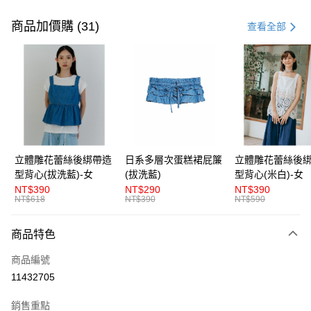
付款方式
信用卡一次付款
商品加價購 (31)
查看全部
超商取貨付款
LINE Pay
Apple Pay
街口支付
悠遊付
立體雕花蕾絲後綁帶造
日系多層次蛋糕裙屁簾
立體雕花蕾絲後
型背心(拔洗藍)-女
(拔洗藍)
型背心(米白)-女
AFTEE先享後付
NT$390
NT$290
NT$390
相關說明
NT$618
NT$390
NT$590
【關於「AFTEE先享後付」】
ATM付款
AFTEE先享後付是「在收到商品之後才付款」的支付方式。 讓您購物簡單
商品特色
便利好安心！
１．簡單：不需註冊會員、不需綁卡、不需儲值。
運送方式
商品編號
２．便利：只要手機號碼，簡訊認證，即可結帳。
３．安心：先確認商品／服務後，再付款。
11432705
全家取貨付款
每筆NT$80，滿NT$1,200(含以上)免運費
【「AFTEE先享後付」結帳流程】
銷售重點