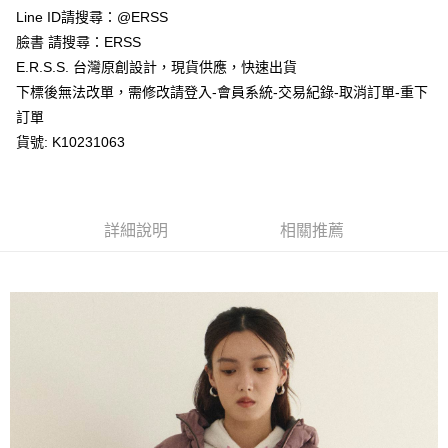
１．於結帳方式選擇「AFTEE先享後付」後，將跳轉至「AFTEE先享後付」
Line ID請搜尋：@ERSS
付款後全家取貨
結帳頁面，進行簡訊認證並確認金額後，即可完成結帳。
２．訂單成立數日內，您將收到繳費通知簡訊。
臉書 請搜尋：ERSS
每筆NT$80，滿NT$1,200(含以上)免運費
３．收到繳費通知簡訊後14天內，點擊此簡訊中的連結，可透過四大超商／
E.R.S.S. 台灣原創設計，現貨供應，快速出貨
ATM／網路銀行／等多元方式進行付款，方視為交易完成。
萊爾富取貨付款
※ 請注意：結帳手續完成當下不需立刻繳費，但若您需要取消訂單，請聯絡
下標後無法改單，需修改請登入-會員系統-交易紀錄-取消訂單-重下
每筆NT$80，滿NT$1,200(含以上)免運費
購買商品的店家。未經商家同意取消之訂單仍視為有效，需透過AFTEE先享
訂單
後付繳納相關費用。
貨號: K10231063
付款後萊爾富取貨
※ 交易是否成功請以「AFTEE先享後付 」之結帳頁面顯示為準，若有關於
是否繳費成功／繳費後需取消欲退款等相關疑問，請聯繫「AFTEE先享後付
每筆NT$80，滿NT$1,200(含以上)免運費
客戶支援中心」
https://netprotections.freshdesk.com/support/home
7-11取貨付款
【注意事項】
詳細說明
相關推薦
１．透過由恩沛科技股份有限公司提供之「AFTEE先享後付」服務完成之交
每筆NT$80，滿NT$1,200(含以上)免運費
易，需依本服務之必要範圍內提供個人資料，並將交易相關給付款項請求債
權轉讓予恩沛科技股份有限公司。
付款後7-11取貨
２．關於個人資料處理事宜，請瀏覽以下網址：
每筆NT$80，滿NT$1,200(含以上)免運費
https://aftee.tw/terms/#terms3
３．未成年的使用者請事先徵得法定代理人或監護人之同意方可使用
宅配
「AFTEE先享後付」，若未經同意申辦者引起之損失，本公司不負相關責
任。
每筆NT$80，滿NT$1,200(含以上)免運費
４．使用「AFTEE先享後付」時，將依據個別帳號之用戶狀況，依本公司即
時審查核予不同之上限額度；若仍有額度不足之情形，本公司將視審查結果
請求用戶進行身份認證。
５．嚴禁一人註冊多個帳號或使用他人資訊註冊。若發現惡意使用之情形，