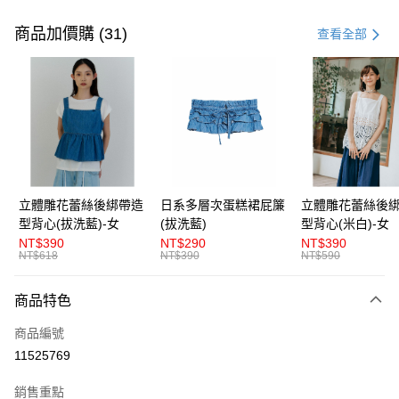
付款方式
信用卡一次付款
商品加價購 (31)
查看全部
超商取貨付款
LINE Pay
Apple Pay
街口支付
悠遊付
立體雕花蕾絲後綁帶造
日系多層次蛋糕裙屁簾
立體雕花蕾絲後
型背心(拔洗藍)-女
(拔洗藍)
型背心(米白)-女
AFTEE先享後付
NT$390
NT$290
NT$390
相關說明
NT$618
NT$390
NT$590
【關於「AFTEE先享後付」】
ATM付款
AFTEE先享後付是「在收到商品之後才付款」的支付方式。 讓您購物簡單
商品特色
便利好安心！
１．簡單：不需註冊會員、不需綁卡、不需儲值。
運送方式
商品編號
２．便利：只要手機號碼，簡訊認證，即可結帳。
３．安心：先確認商品／服務後，再付款。
11525769
全家取貨付款
每筆NT$80，滿NT$1,200(含以上)免運費
【「AFTEE先享後付」結帳流程】
銷售重點