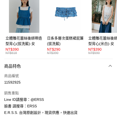
LINE Pay
Apple Pay
街口支付
悠遊付
立體雕花蕾絲後綁帶造
日系多層次蛋糕裙屁簾
立體雕花蕾絲後
型背心(拔洗藍)-女
(拔洗藍)
型背心(米白)-女
AFTEE先享後付
NT$390
NT$290
NT$390
相關說明
NT$618
NT$390
NT$590
【關於「AFTEE先享後付」】
ATM付款
AFTEE先享後付是「在收到商品之後才付款」的支付方式。 讓您購物簡單
商品特色
便利好安心！
１．簡單：不需註冊會員、不需綁卡、不需儲值。
運送方式
商品編號
２．便利：只要手機號碼，簡訊認證，即可結帳。
３．安心：先確認商品／服務後，再付款。
11592925
全家取貨付款
每筆NT$80，滿NT$1,200(含以上)免運費
【「AFTEE先享後付」結帳流程】
銷售重點
１．於結帳方式選擇「AFTEE先享後付」後，將跳轉至「AFTEE先享後付」
Line ID請搜尋：@ERSS
付款後全家取貨
結帳頁面，進行簡訊認證並確認金額後，即可完成結帳。
２．訂單成立數日內，您將收到繳費通知簡訊。
臉書 請搜尋：ERSS
每筆NT$80，滿NT$1,200(含以上)免運費
３．收到繳費通知簡訊後14天內，點擊此簡訊中的連結，可透過四大超商／
E.R.S.S. 台灣原創設計，現貨供應，快速出貨
ATM／網路銀行／等多元方式進行付款，方視為交易完成。
萊爾富取貨付款