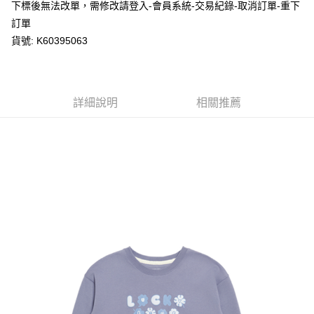
※ 請注意：結帳手續完成當下不需立刻繳費，但若您需要取消訂單，請聯絡
下標後無法改單，需修改請登入-會員系統-交易紀錄-取消訂單-重下
每筆NT$80，滿NT$1,200(含以上)免運費
購買商品的店家。未經商家同意取消之訂單仍視為有效，需透過AFTEE先享
訂單
後付繳納相關費用。
貨號: K60395063
付款後萊爾富取貨
※ 交易是否成功請以「AFTEE先享後付 」之結帳頁面顯示為準，若有關於
是否繳費成功／繳費後需取消欲退款等相關疑問，請聯繫「AFTEE先享後付
每筆NT$80，滿NT$1,200(含以上)免運費
客戶支援中心」
https://netprotections.freshdesk.com/support/home
7-11取貨付款
【注意事項】
詳細說明
相關推薦
１．透過由恩沛科技股份有限公司提供之「AFTEE先享後付」服務完成之交
每筆NT$80，滿NT$1,200(含以上)免運費
易，需依本服務之必要範圍內提供個人資料，並將交易相關給付款項請求債
權轉讓予恩沛科技股份有限公司。
付款後7-11取貨
２．關於個人資料處理事宜，請瀏覽以下網址：
每筆NT$80，滿NT$1,200(含以上)免運費
https://aftee.tw/terms/#terms3
３．未成年的使用者請事先徵得法定代理人或監護人之同意方可使用
宅配
「AFTEE先享後付」，若未經同意申辦者引起之損失，本公司不負相關責
任。
每筆NT$80，滿NT$1,200(含以上)免運費
４．使用「AFTEE先享後付」時，將依據個別帳號之用戶狀況，依本公司即
時審查核予不同之上限額度；若仍有額度不足之情形，本公司將視審查結果
請求用戶進行身份認證。
５．嚴禁一人註冊多個帳號或使用他人資訊註冊。若發現惡意使用之情形，
恩沛科技股份有限公司將有權停止該用戶之使用額度並採取法律行動。