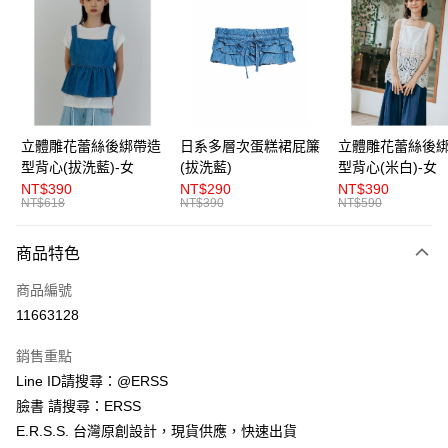
LINE Pay
Apple Pay
街口支付
悠遊付
立體雕花蕾絲後綁帶造
日系多層次蛋糕裙屁簾
立體雕花蕾絲後
型背心(拔洗藍)-女
(拔洗藍)
型背心(米白)-女
AFTEE先享後付
NT$390
NT$290
NT$390
相關說明
NT$618
NT$390
NT$590
【關於「AFTEE先享後付」】
ATM付款
AFTEE先享後付是「在收到商品之後才付款」的支付方式。 讓您購物簡單
商品特色
便利好安心！
１．簡單：不需註冊會員、不需綁卡、不需儲值。
運送方式
商品編號
２．便利：只要手機號碼，簡訊認證，即可結帳。
３．安心：先確認商品／服務後，再付款。
11663128
全家取貨付款
每筆NT$80，滿NT$1,200(含以上)免運費
【「AFTEE先享後付」結帳流程】
銷售重點
１．於結帳方式選擇「AFTEE先享後付」後，將跳轉至「AFTEE先享後付」
Line ID請搜尋：@ERSS
付款後全家取貨
結帳頁面，進行簡訊認證並確認金額後，即可完成結帳。
２．訂單成立數日內，您將收到繳費通知簡訊。
臉書 請搜尋：ERSS
每筆NT$80，滿NT$1,200(含以上)免運費
３．收到繳費通知簡訊後14天內，點擊此簡訊中的連結，可透過四大超商／
E.R.S.S. 台灣原創設計，現貨供應，快速出貨
ATM／網路銀行／等多元方式進行付款，方視為交易完成。
萊爾富取貨付款