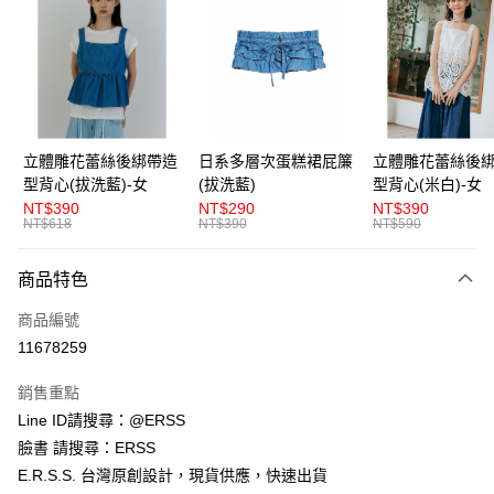
LINE Pay
Apple Pay
街口支付
悠遊付
立體雕花蕾絲後綁帶造
日系多層次蛋糕裙屁簾
立體雕花蕾絲後
型背心(拔洗藍)-女
(拔洗藍)
型背心(米白)-女
AFTEE先享後付
NT$390
NT$290
NT$390
相關說明
NT$618
NT$390
NT$590
【關於「AFTEE先享後付」】
ATM付款
AFTEE先享後付是「在收到商品之後才付款」的支付方式。 讓您購物簡單
商品特色
便利好安心！
１．簡單：不需註冊會員、不需綁卡、不需儲值。
運送方式
商品編號
２．便利：只要手機號碼，簡訊認證，即可結帳。
３．安心：先確認商品／服務後，再付款。
11678259
全家取貨付款
每筆NT$80，滿NT$1,200(含以上)免運費
【「AFTEE先享後付」結帳流程】
銷售重點
１．於結帳方式選擇「AFTEE先享後付」後，將跳轉至「AFTEE先享後付」
Line ID請搜尋：@ERSS
付款後全家取貨
結帳頁面，進行簡訊認證並確認金額後，即可完成結帳。
２．訂單成立數日內，您將收到繳費通知簡訊。
臉書 請搜尋：ERSS
每筆NT$80，滿NT$1,200(含以上)免運費
３．收到繳費通知簡訊後14天內，點擊此簡訊中的連結，可透過四大超商／
E.R.S.S. 台灣原創設計，現貨供應，快速出貨
ATM／網路銀行／等多元方式進行付款，方視為交易完成。
萊爾富取貨付款