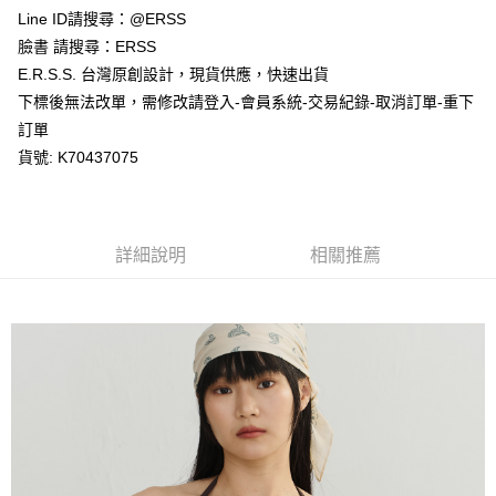
１．於結帳方式選擇「AFTEE先享後付」後，將跳轉至「AFTEE先享後付」
Line ID請搜尋：@ERSS
付款後全家取貨
結帳頁面，進行簡訊認證並確認金額後，即可完成結帳。
２．訂單成立數日內，您將收到繳費通知簡訊。
臉書 請搜尋：ERSS
每筆NT$80，滿NT$1,200(含以上)免運費
３．收到繳費通知簡訊後14天內，點擊此簡訊中的連結，可透過四大超商／
E.R.S.S. 台灣原創設計，現貨供應，快速出貨
ATM／網路銀行／等多元方式進行付款，方視為交易完成。
萊爾富取貨付款
※ 請注意：結帳手續完成當下不需立刻繳費，但若您需要取消訂單，請聯絡
下標後無法改單，需修改請登入-會員系統-交易紀錄-取消訂單-重下
每筆NT$80，滿NT$1,200(含以上)免運費
購買商品的店家。未經商家同意取消之訂單仍視為有效，需透過AFTEE先享
訂單
後付繳納相關費用。
貨號: K70437075
付款後萊爾富取貨
※ 交易是否成功請以「AFTEE先享後付 」之結帳頁面顯示為準，若有關於
是否繳費成功／繳費後需取消欲退款等相關疑問，請聯繫「AFTEE先享後付
每筆NT$80，滿NT$1,200(含以上)免運費
客戶支援中心」
https://netprotections.freshdesk.com/support/home
7-11取貨付款
【注意事項】
詳細說明
相關推薦
１．透過由恩沛科技股份有限公司提供之「AFTEE先享後付」服務完成之交
每筆NT$80，滿NT$1,200(含以上)免運費
易，需依本服務之必要範圍內提供個人資料，並將交易相關給付款項請求債
權轉讓予恩沛科技股份有限公司。
付款後7-11取貨
２．關於個人資料處理事宜，請瀏覽以下網址：
每筆NT$80，滿NT$1,200(含以上)免運費
https://aftee.tw/terms/#terms3
３．未成年的使用者請事先徵得法定代理人或監護人之同意方可使用
宅配
「AFTEE先享後付」，若未經同意申辦者引起之損失，本公司不負相關責
任。
每筆NT$80，滿NT$1,200(含以上)免運費
４．使用「AFTEE先享後付」時，將依據個別帳號之用戶狀況，依本公司即
時審查核予不同之上限額度；若仍有額度不足之情形，本公司將視審查結果
請求用戶進行身份認證。
５．嚴禁一人註冊多個帳號或使用他人資訊註冊。若發現惡意使用之情形，