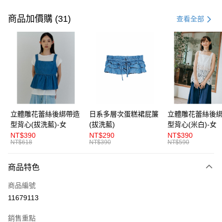
付款方式
信用卡一次付款
商品加價購 (31)
查看全部
超商取貨付款
LINE Pay
Apple Pay
街口支付
悠遊付
立體雕花蕾絲後綁帶造
日系多層次蛋糕裙屁簾
立體雕花蕾絲後
型背心(拔洗藍)-女
(拔洗藍)
型背心(米白)-女
AFTEE先享後付
NT$390
NT$290
NT$390
相關說明
NT$618
NT$390
NT$590
【關於「AFTEE先享後付」】
ATM付款
AFTEE先享後付是「在收到商品之後才付款」的支付方式。 讓您購物簡單
商品特色
便利好安心！
１．簡單：不需註冊會員、不需綁卡、不需儲值。
運送方式
商品編號
２．便利：只要手機號碼，簡訊認證，即可結帳。
３．安心：先確認商品／服務後，再付款。
11679113
全家取貨付款
每筆NT$80，滿NT$1,200(含以上)免運費
【「AFTEE先享後付」結帳流程】
銷售重點