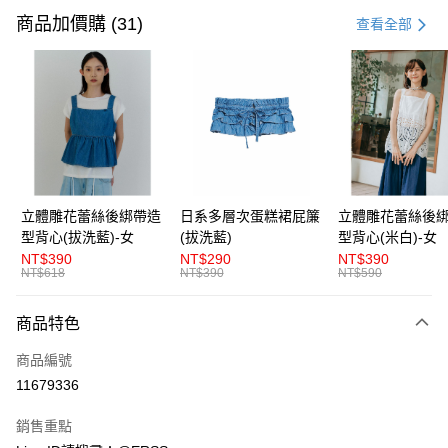
信用卡一次付款
商品加價購 (31)
查看全部
超商取貨付款
LINE Pay
Apple Pay
街口支付
悠遊付
立體雕花蕾絲後綁帶造
日系多層次蛋糕裙屁簾
立體雕花蕾絲後
型背心(拔洗藍)-女
(拔洗藍)
型背心(米白)-女
AFTEE先享後付
NT$390
NT$290
NT$390
相關說明
NT$618
NT$390
NT$590
【關於「AFTEE先享後付」】
ATM付款
AFTEE先享後付是「在收到商品之後才付款」的支付方式。 讓您購物簡單
商品特色
便利好安心！
１．簡單：不需註冊會員、不需綁卡、不需儲值。
運送方式
商品編號
２．便利：只要手機號碼，簡訊認證，即可結帳。
３．安心：先確認商品／服務後，再付款。
11679336
全家取貨付款
每筆NT$80，滿NT$1,200(含以上)免運費
【「AFTEE先享後付」結帳流程】
銷售重點
１．於結帳方式選擇「AFTEE先享後付」後，將跳轉至「AFTEE先享後付」