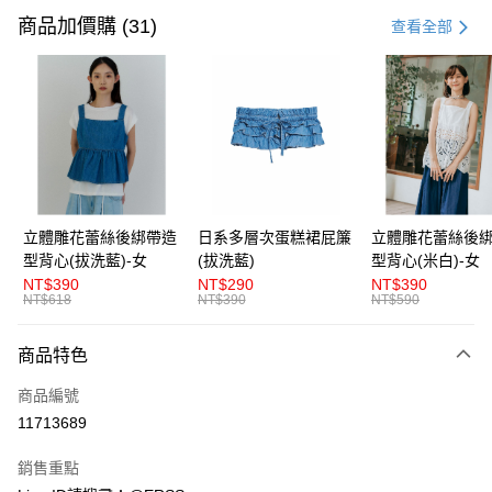
信用卡一次付款
商品加價購 (31)
查看全部
超商取貨付款
LINE Pay
Apple Pay
街口支付
悠遊付
立體雕花蕾絲後綁帶造
日系多層次蛋糕裙屁簾
立體雕花蕾絲後
型背心(拔洗藍)-女
(拔洗藍)
型背心(米白)-女
AFTEE先享後付
NT$390
NT$290
NT$390
相關說明
NT$618
NT$390
NT$590
【關於「AFTEE先享後付」】
ATM付款
AFTEE先享後付是「在收到商品之後才付款」的支付方式。 讓您購物簡單
商品特色
便利好安心！
１．簡單：不需註冊會員、不需綁卡、不需儲值。
運送方式
商品編號
２．便利：只要手機號碼，簡訊認證，即可結帳。
３．安心：先確認商品／服務後，再付款。
11713689
全家取貨付款
每筆NT$80，滿NT$1,200(含以上)免運費
【「AFTEE先享後付」結帳流程】
銷售重點
１．於結帳方式選擇「AFTEE先享後付」後，將跳轉至「AFTEE先享後付」