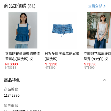
信用卡一次付款
商品加價購 (31)
查看全部
超商取貨付款
LINE Pay
Apple Pay
街口支付
悠遊付
立體雕花蕾絲後綁帶造
日系多層次蛋糕裙屁簾
立體雕花蕾絲後
型背心(拔洗藍)-女
(拔洗藍)
型背心(米白)-女
AFTEE先享後付
NT$390
NT$290
NT$390
相關說明
NT$618
NT$390
NT$590
【關於「AFTEE先享後付」】
ATM付款
AFTEE先享後付是「在收到商品之後才付款」的支付方式。 讓您購物簡單
商品特色
便利好安心！
１．簡單：不需註冊會員、不需綁卡、不需儲值。
運送方式
商品編號
２．便利：只要手機號碼，簡訊認證，即可結帳。
３．安心：先確認商品／服務後，再付款。
11742770
全家取貨付款
每筆NT$80，滿NT$1,200(含以上)免運費
【「AFTEE先享後付」結帳流程】
銷售重點
１．於結帳方式選擇「AFTEE先享後付」後，將跳轉至「AFTEE先享後付」