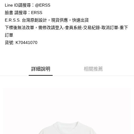
１．於結帳方式選擇「AFTEE先享後付」後，將跳轉至「AFTEE先享後付」
Line ID請搜尋：@ERSS
付款後全家取貨
結帳頁面，進行簡訊認證並確認金額後，即可完成結帳。
２．訂單成立數日內，您將收到繳費通知簡訊。
臉書 請搜尋：ERSS
每筆NT$80，滿NT$1,200(含以上)免運費
３．收到繳費通知簡訊後14天內，點擊此簡訊中的連結，可透過四大超商／
E.R.S.S. 台灣原創設計，現貨供應，快速出貨
ATM／網路銀行／等多元方式進行付款，方視為交易完成。
萊爾富取貨付款
※ 請注意：結帳手續完成當下不需立刻繳費，但若您需要取消訂單，請聯絡
下標後無法改單，需修改請登入-會員系統-交易紀錄-取消訂單-重下
每筆NT$80，滿NT$1,200(含以上)免運費
購買商品的店家。未經商家同意取消之訂單仍視為有效，需透過AFTEE先享
訂單
後付繳納相關費用。
貨號: K70441070
付款後萊爾富取貨
※ 交易是否成功請以「AFTEE先享後付 」之結帳頁面顯示為準，若有關於
是否繳費成功／繳費後需取消欲退款等相關疑問，請聯繫「AFTEE先享後付
每筆NT$80，滿NT$1,200(含以上)免運費
客戶支援中心」
https://netprotections.freshdesk.com/support/home
7-11取貨付款
【注意事項】
詳細說明
相關推薦
１．透過由恩沛科技股份有限公司提供之「AFTEE先享後付」服務完成之交
每筆NT$80，滿NT$1,200(含以上)免運費
易，需依本服務之必要範圍內提供個人資料，並將交易相關給付款項請求債
權轉讓予恩沛科技股份有限公司。
付款後7-11取貨
２．關於個人資料處理事宜，請瀏覽以下網址：
每筆NT$80，滿NT$1,200(含以上)免運費
https://aftee.tw/terms/#terms3
３．未成年的使用者請事先徵得法定代理人或監護人之同意方可使用
宅配
「AFTEE先享後付」，若未經同意申辦者引起之損失，本公司不負相關責
任。
每筆NT$80，滿NT$1,200(含以上)免運費
４．使用「AFTEE先享後付」時，將依據個別帳號之用戶狀況，依本公司即
時審查核予不同之上限額度；若仍有額度不足之情形，本公司將視審查結果
請求用戶進行身份認證。
５．嚴禁一人註冊多個帳號或使用他人資訊註冊。若發現惡意使用之情形，