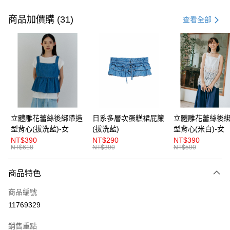
付款方式
信用卡一次付款
商品加價購 (31)
查看全部
超商取貨付款
LINE Pay
Apple Pay
街口支付
悠遊付
立體雕花蕾絲後綁帶造
日系多層次蛋糕裙屁簾
立體雕花蕾絲後
型背心(拔洗藍)-女
(拔洗藍)
型背心(米白)-女
AFTEE先享後付
NT$390
NT$290
NT$390
相關說明
NT$618
NT$390
NT$590
【關於「AFTEE先享後付」】
ATM付款
AFTEE先享後付是「在收到商品之後才付款」的支付方式。 讓您購物簡單
商品特色
便利好安心！
１．簡單：不需註冊會員、不需綁卡、不需儲值。
運送方式
商品編號
２．便利：只要手機號碼，簡訊認證，即可結帳。
３．安心：先確認商品／服務後，再付款。
11769329
全家取貨付款
每筆NT$80，滿NT$1,200(含以上)免運費
【「AFTEE先享後付」結帳流程】
銷售重點