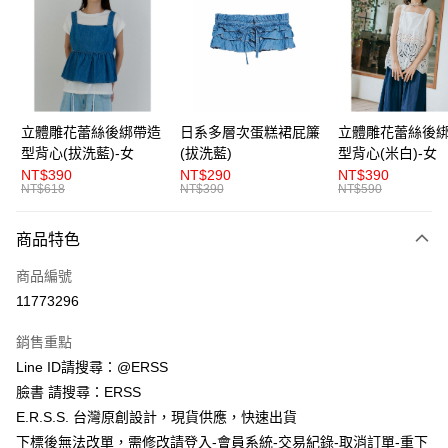
LINE Pay
Apple Pay
街口支付
悠遊付
立體雕花蕾絲後綁帶造
日系多層次蛋糕裙屁簾
立體雕花蕾絲後
型背心(拔洗藍)-女
(拔洗藍)
型背心(米白)-女
AFTEE先享後付
NT$390
NT$290
NT$390
相關說明
NT$618
NT$390
NT$590
【關於「AFTEE先享後付」】
ATM付款
AFTEE先享後付是「在收到商品之後才付款」的支付方式。 讓您購物簡單
商品特色
便利好安心！
１．簡單：不需註冊會員、不需綁卡、不需儲值。
運送方式
商品編號
２．便利：只要手機號碼，簡訊認證，即可結帳。
３．安心：先確認商品／服務後，再付款。
11773296
全家取貨付款
每筆NT$80，滿NT$1,200(含以上)免運費
【「AFTEE先享後付」結帳流程】
銷售重點
１．於結帳方式選擇「AFTEE先享後付」後，將跳轉至「AFTEE先享後付」
Line ID請搜尋：@ERSS
付款後全家取貨
結帳頁面，進行簡訊認證並確認金額後，即可完成結帳。
２．訂單成立數日內，您將收到繳費通知簡訊。
臉書 請搜尋：ERSS
每筆NT$80，滿NT$1,200(含以上)免運費
３．收到繳費通知簡訊後14天內，點擊此簡訊中的連結，可透過四大超商／
E.R.S.S. 台灣原創設計，現貨供應，快速出貨
ATM／網路銀行／等多元方式進行付款，方視為交易完成。
萊爾富取貨付款
※ 請注意：結帳手續完成當下不需立刻繳費，但若您需要取消訂單，請聯絡
下標後無法改單，需修改請登入-會員系統-交易紀錄-取消訂單-重下