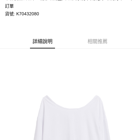
每筆NT$80，滿NT$1,200(含以上)免運費
購買商品的店家。未經商家同意取消之訂單仍視為有效，需透過AFTEE先享
訂單
後付繳納相關費用。
貨號: K70432080
付款後萊爾富取貨
※ 交易是否成功請以「AFTEE先享後付 」之結帳頁面顯示為準，若有關於
是否繳費成功／繳費後需取消欲退款等相關疑問，請聯繫「AFTEE先享後付
每筆NT$80，滿NT$1,200(含以上)免運費
客戶支援中心」
https://netprotections.freshdesk.com/support/home
7-11取貨付款
【注意事項】
詳細說明
相關推薦
１．透過由恩沛科技股份有限公司提供之「AFTEE先享後付」服務完成之交
每筆NT$80，滿NT$1,200(含以上)免運費
易，需依本服務之必要範圍內提供個人資料，並將交易相關給付款項請求債
權轉讓予恩沛科技股份有限公司。
付款後7-11取貨
２．關於個人資料處理事宜，請瀏覽以下網址：
每筆NT$80，滿NT$1,200(含以上)免運費
https://aftee.tw/terms/#terms3
３．未成年的使用者請事先徵得法定代理人或監護人之同意方可使用
宅配
「AFTEE先享後付」，若未經同意申辦者引起之損失，本公司不負相關責
任。
每筆NT$80，滿NT$1,200(含以上)免運費
４．使用「AFTEE先享後付」時，將依據個別帳號之用戶狀況，依本公司即
時審查核予不同之上限額度；若仍有額度不足之情形，本公司將視審查結果
請求用戶進行身份認證。
５．嚴禁一人註冊多個帳號或使用他人資訊註冊。若發現惡意使用之情形，
恩沛科技股份有限公司將有權停止該用戶之使用額度並採取法律行動。