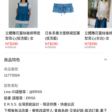
LINE Pay
Apple Pay
街口支付
悠遊付
立體雕花蕾絲後綁帶造
日系多層次蛋糕裙屁簾
立體雕花蕾絲後
型背心(拔洗藍)-女
(拔洗藍)
型背心(米白)-女
AFTEE先享後付
NT$390
NT$290
NT$390
相關說明
NT$618
NT$390
NT$590
【關於「AFTEE先享後付」】
ATM付款
AFTEE先享後付是「在收到商品之後才付款」的支付方式。 讓您購物簡單
商品特色
便利好安心！
１．簡單：不需註冊會員、不需綁卡、不需儲值。
運送方式
商品編號
２．便利：只要手機號碼，簡訊認證，即可結帳。
３．安心：先確認商品／服務後，再付款。
11773324
全家取貨付款
每筆NT$80，滿NT$1,200(含以上)免運費
【「AFTEE先享後付」結帳流程】
銷售重點
１．於結帳方式選擇「AFTEE先享後付」後，將跳轉至「AFTEE先享後付」
Line ID請搜尋：@ERSS
付款後全家取貨
結帳頁面，進行簡訊認證並確認金額後，即可完成結帳。
２．訂單成立數日內，您將收到繳費通知簡訊。
臉書 請搜尋：ERSS
每筆NT$80，滿NT$1,200(含以上)免運費
３．收到繳費通知簡訊後14天內，點擊此簡訊中的連結，可透過四大超商／
E.R.S.S. 台灣原創設計，現貨供應，快速出貨
ATM／網路銀行／等多元方式進行付款，方視為交易完成。
萊爾富取貨付款
※ 請注意：結帳手續完成當下不需立刻繳費，但若您需要取消訂單，請聯絡
下標後無法改單，需修改請登入-會員系統-交易紀錄-取消訂單-重下