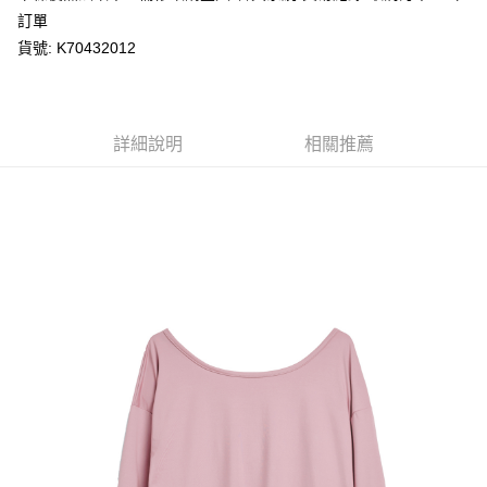
每筆NT$80，滿NT$1,200(含以上)免運費
購買商品的店家。未經商家同意取消之訂單仍視為有效，需透過AFTEE先享
訂單
後付繳納相關費用。
貨號: K70432012
付款後萊爾富取貨
※ 交易是否成功請以「AFTEE先享後付 」之結帳頁面顯示為準，若有關於
是否繳費成功／繳費後需取消欲退款等相關疑問，請聯繫「AFTEE先享後付
每筆NT$80，滿NT$1,200(含以上)免運費
客戶支援中心」
https://netprotections.freshdesk.com/support/home
7-11取貨付款
【注意事項】
詳細說明
相關推薦
１．透過由恩沛科技股份有限公司提供之「AFTEE先享後付」服務完成之交
每筆NT$80，滿NT$1,200(含以上)免運費
易，需依本服務之必要範圍內提供個人資料，並將交易相關給付款項請求債
權轉讓予恩沛科技股份有限公司。
付款後7-11取貨
２．關於個人資料處理事宜，請瀏覽以下網址：
每筆NT$80，滿NT$1,200(含以上)免運費
https://aftee.tw/terms/#terms3
３．未成年的使用者請事先徵得法定代理人或監護人之同意方可使用
宅配
「AFTEE先享後付」，若未經同意申辦者引起之損失，本公司不負相關責
任。
每筆NT$80，滿NT$1,200(含以上)免運費
４．使用「AFTEE先享後付」時，將依據個別帳號之用戶狀況，依本公司即
時審查核予不同之上限額度；若仍有額度不足之情形，本公司將視審查結果
請求用戶進行身份認證。
５．嚴禁一人註冊多個帳號或使用他人資訊註冊。若發現惡意使用之情形，
恩沛科技股份有限公司將有權停止該用戶之使用額度並採取法律行動。