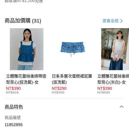
超取滿NT$1,200免運
付款方式
信用卡一次付款
商品加價購 (31)
查看全部
超商取貨付款
LINE Pay
Apple Pay
街口支付
悠遊付
立體雕花蕾絲後綁帶造
日系多層次蛋糕裙屁簾
立體雕花蕾絲後
型背心(拔洗藍)-女
(拔洗藍)
型背心(米白)-女
AFTEE先享後付
NT$390
NT$290
NT$390
相關說明
NT$618
NT$390
NT$590
【關於「AFTEE先享後付」】
ATM付款
AFTEE先享後付是「在收到商品之後才付款」的支付方式。 讓您購物簡單
商品特色
便利好安心！
１．簡單：不需註冊會員、不需綁卡、不需儲值。
運送方式
商品編號
２．便利：只要手機號碼，簡訊認證，即可結帳。
３．安心：先確認商品／服務後，再付款。
11852895
全家取貨付款