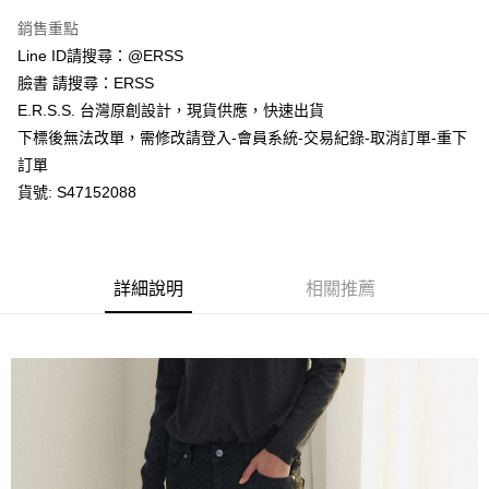
每筆NT$80，滿NT$1,200(含以上)免運費
【「AFTEE先享後付」結帳流程】
銷售重點
１．於結帳方式選擇「AFTEE先享後付」後，將跳轉至「AFTEE先享後付」
Line ID請搜尋：@ERSS
付款後全家取貨
結帳頁面，進行簡訊認證並確認金額後，即可完成結帳。
２．訂單成立數日內，您將收到繳費通知簡訊。
臉書 請搜尋：ERSS
每筆NT$80，滿NT$1,200(含以上)免運費
３．收到繳費通知簡訊後14天內，點擊此簡訊中的連結，可透過四大超商／
E.R.S.S. 台灣原創設計，現貨供應，快速出貨
ATM／網路銀行／等多元方式進行付款，方視為交易完成。
萊爾富取貨付款
※ 請注意：結帳手續完成當下不需立刻繳費，但若您需要取消訂單，請聯絡
下標後無法改單，需修改請登入-會員系統-交易紀錄-取消訂單-重下
每筆NT$80，滿NT$1,200(含以上)免運費
購買商品的店家。未經商家同意取消之訂單仍視為有效，需透過AFTEE先享
訂單
後付繳納相關費用。
貨號: S47152088
付款後萊爾富取貨
※ 交易是否成功請以「AFTEE先享後付 」之結帳頁面顯示為準，若有關於
是否繳費成功／繳費後需取消欲退款等相關疑問，請聯繫「AFTEE先享後付
每筆NT$80，滿NT$1,200(含以上)免運費
客戶支援中心」
https://netprotections.freshdesk.com/support/home
7-11取貨付款
【注意事項】
詳細說明
相關推薦
１．透過由恩沛科技股份有限公司提供之「AFTEE先享後付」服務完成之交
每筆NT$80，滿NT$1,200(含以上)免運費
易，需依本服務之必要範圍內提供個人資料，並將交易相關給付款項請求債
權轉讓予恩沛科技股份有限公司。
付款後7-11取貨
２．關於個人資料處理事宜，請瀏覽以下網址：
每筆NT$80，滿NT$1,200(含以上)免運費
https://aftee.tw/terms/#terms3
３．未成年的使用者請事先徵得法定代理人或監護人之同意方可使用
宅配
「AFTEE先享後付」，若未經同意申辦者引起之損失，本公司不負相關責
任。
每筆NT$80，滿NT$1,200(含以上)免運費
４．使用「AFTEE先享後付」時，將依據個別帳號之用戶狀況，依本公司即
時審查核予不同之上限額度；若仍有額度不足之情形，本公司將視審查結果