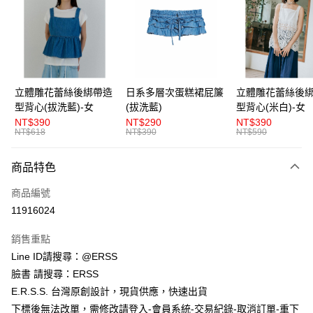
LINE Pay
Apple Pay
街口支付
悠遊付
立體雕花蕾絲後綁帶造
日系多層次蛋糕裙屁簾
立體雕花蕾絲後
型背心(拔洗藍)-女
(拔洗藍)
型背心(米白)-女
AFTEE先享後付
NT$390
NT$290
NT$390
相關說明
NT$618
NT$390
NT$590
【關於「AFTEE先享後付」】
ATM付款
AFTEE先享後付是「在收到商品之後才付款」的支付方式。 讓您購物簡單
商品特色
便利好安心！
１．簡單：不需註冊會員、不需綁卡、不需儲值。
運送方式
商品編號
２．便利：只要手機號碼，簡訊認證，即可結帳。
３．安心：先確認商品／服務後，再付款。
11916024
全家取貨付款
每筆NT$80，滿NT$1,200(含以上)免運費
【「AFTEE先享後付」結帳流程】
銷售重點
１．於結帳方式選擇「AFTEE先享後付」後，將跳轉至「AFTEE先享後付」
Line ID請搜尋：@ERSS
付款後全家取貨
結帳頁面，進行簡訊認證並確認金額後，即可完成結帳。
２．訂單成立數日內，您將收到繳費通知簡訊。
臉書 請搜尋：ERSS
每筆NT$80，滿NT$1,200(含以上)免運費
３．收到繳費通知簡訊後14天內，點擊此簡訊中的連結，可透過四大超商／
E.R.S.S. 台灣原創設計，現貨供應，快速出貨
ATM／網路銀行／等多元方式進行付款，方視為交易完成。
萊爾富取貨付款
※ 請注意：結帳手續完成當下不需立刻繳費，但若您需要取消訂單，請聯絡
下標後無法改單，需修改請登入-會員系統-交易紀錄-取消訂單-重下