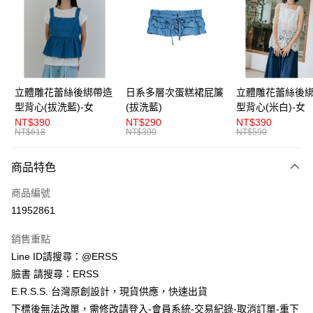
LINE Pay
Apple Pay
街口支付
悠遊付
立體雕花蕾絲後綁帶造
日系多層次蛋糕裙屁簾
立體雕花蕾絲後
型背心(拔洗藍)-女
(拔洗藍)
型背心(米白)-女
AFTEE先享後付
NT$390
NT$290
NT$390
相關說明
NT$618
NT$390
NT$590
【關於「AFTEE先享後付」】
ATM付款
AFTEE先享後付是「在收到商品之後才付款」的支付方式。 讓您購物簡單
商品特色
便利好安心！
１．簡單：不需註冊會員、不需綁卡、不需儲值。
運送方式
商品編號
２．便利：只要手機號碼，簡訊認證，即可結帳。
３．安心：先確認商品／服務後，再付款。
11952861
全家取貨付款
每筆NT$80，滿NT$1,200(含以上)免運費
【「AFTEE先享後付」結帳流程】
銷售重點
１．於結帳方式選擇「AFTEE先享後付」後，將跳轉至「AFTEE先享後付」
Line ID請搜尋：@ERSS
付款後全家取貨
結帳頁面，進行簡訊認證並確認金額後，即可完成結帳。
２．訂單成立數日內，您將收到繳費通知簡訊。
臉書 請搜尋：ERSS
每筆NT$80，滿NT$1,200(含以上)免運費
３．收到繳費通知簡訊後14天內，點擊此簡訊中的連結，可透過四大超商／
E.R.S.S. 台灣原創設計，現貨供應，快速出貨
ATM／網路銀行／等多元方式進行付款，方視為交易完成。
萊爾富取貨付款
※ 請注意：結帳手續完成當下不需立刻繳費，但若您需要取消訂單，請聯絡
下標後無法改單，需修改請登入-會員系統-交易紀錄-取消訂單-重下