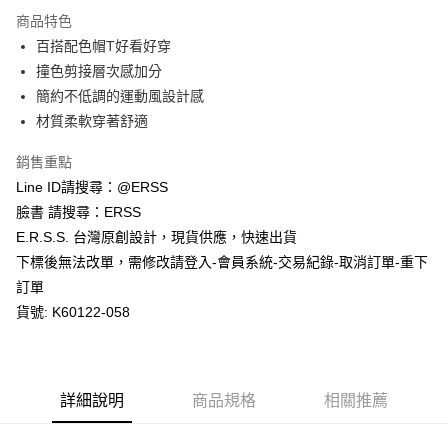
每筆NT$80，滿NT$1,200(含以上)免運費
【「AFTEE先享後付」結帳流程】
商品特色
１．於結帳方式選擇「AFTEE先享後付」後，將跳轉至「AFTEE先享後付」
百搭配色帽T好看好穿
付款後全家取貨
結帳頁面，進行簡訊認證並確認金額後，即可完成結帳。
２．訂單成立數日內，您將收到繳費通知簡訊。
撞色剪接層次感加分
每筆NT$80，滿NT$1,200(含以上)免運費
３．收到繳費通知簡訊後14天內，點擊此簡訊中的連結，可透過四大超商／
簡約不低調的運動風設計感
ATM／網路銀行／等多元方式進行付款，方視為交易完成。
萊爾富取貨付款
※ 請注意：結帳手續完成當下不需立刻繳費，但若您需要取消訂單，請聯絡
材質柔軟穿著舒適
每筆NT$80，滿NT$1,200(含以上)免運費
購買商品的店家。未經商家同意取消之訂單仍視為有效，需透過AFTEE先享
後付繳納相關費用。
銷售重點
付款後萊爾富取貨
※ 交易是否成功請以「AFTEE先享後付 」之結帳頁面顯示為準，若有關於
Line ID請搜尋：@ERSS
是否繳費成功／繳費後需取消欲退款等相關疑問，請聯繫「AFTEE先享後付
每筆NT$80，滿NT$1,200(含以上)免運費
客戶支援中心」
https://netprotections.freshdesk.com/support/home
臉書 請搜尋：ERSS
E.R.S.S. 台灣原創設計，現貨供應，快速出貨
7-11取貨付款
【注意事項】
下標後無法改單，需修改請登入-會員系統-交易紀錄-取消訂單-重下
１．透過由恩沛科技股份有限公司提供之「AFTEE先享後付」服務完成之交
每筆NT$80，滿NT$1,200(含以上)免運費
易，需依本服務之必要範圍內提供個人資料，並將交易相關給付款項請求債
訂單
權轉讓予恩沛科技股份有限公司。
付款後7-11取貨
貨號: K60122-058
２．關於個人資料處理事宜，請瀏覽以下網址：
每筆NT$80，滿NT$1,200(含以上)免運費
https://aftee.tw/terms/#terms3
３．未成年的使用者請事先徵得法定代理人或監護人之同意方可使用
宅配
「AFTEE先享後付」，若未經同意申辦者引起之損失，本公司不負相關責
任。
每筆NT$80，滿NT$1,200(含以上)免運費
詳細說明
商品規格
相關推薦
４．使用「AFTEE先享後付」時，將依據個別帳號之用戶狀況，依本公司即
時審查核予不同之上限額度；若仍有額度不足之情形，本公司將視審查結果
請求用戶進行身份認證。