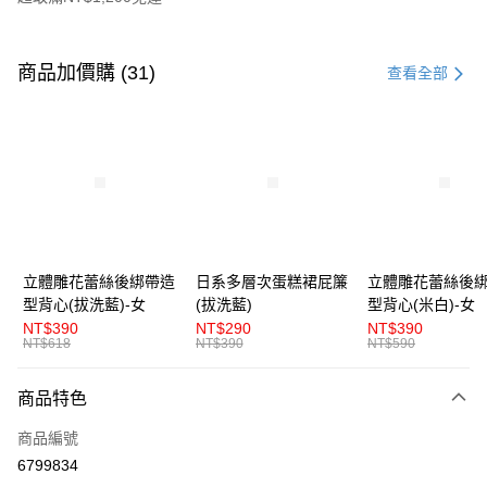
付款方式
信用卡一次付款
商品加價購 (31)
查看全部
超商取貨付款
LINE Pay
Apple Pay
街口支付
悠遊付
立體雕花蕾絲後綁帶造
日系多層次蛋糕裙屁簾
立體雕花蕾絲後
型背心(拔洗藍)-女
(拔洗藍)
型背心(米白)-女
AFTEE先享後付
NT$390
NT$290
NT$390
相關說明
NT$618
NT$390
NT$590
【關於「AFTEE先享後付」】
ATM付款
AFTEE先享後付是「在收到商品之後才付款」的支付方式。 讓您購物簡單
商品特色
便利好安心！
１．簡單：不需註冊會員、不需綁卡、不需儲值。
運送方式
商品編號
２．便利：只要手機號碼，簡訊認證，即可結帳。
３．安心：先確認商品／服務後，再付款。
6799834
全家取貨付款