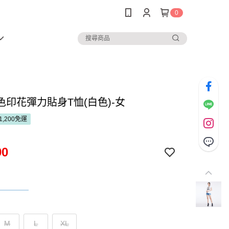
0
色印花彈力貼身T恤(白色)-女
1,200免運
90
M
L
XL