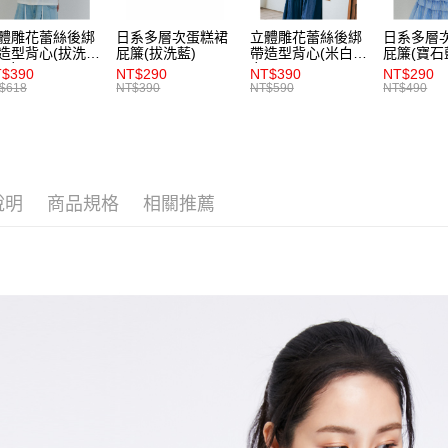
【注意事
7-11取貨
１．透過由
體雕花蕾絲後綁
日系多層次蛋糕裙
立體雕花蕾絲後綁
日系多層
交易，需
每筆NT$8
造型背心(拔洗
屁簾(拔洗藍)
帶造型背心(米白)-
屁簾(寶石
求債權轉
)-女
女
$390
NT$290
NT$390
NT$290
２．關於
付款後7-1
$618
NT$390
NT$590
NT$490
https://aft
每筆NT$8
３．未成
「AFTE
宅配
任。
４．使用「
每筆NT$8
即時審查
說明
商品規格
相關推薦
結果請求
５．嚴禁
形，恩沛
動。