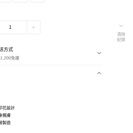
清除
紀錄
送方式
1,200免運
次付款
付款
印花設計
身親膚
灣製造