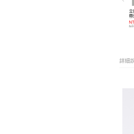
立
帶
藍
NT
NT
詳細