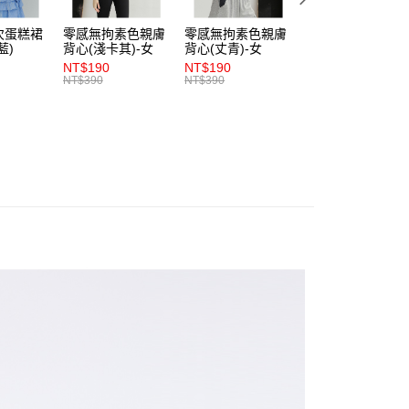
項】
付款
恩沛科技股份有限公司提供之「AFTEE先享後付」服務完成之
次蛋糕裙
零感無拘素色親膚
零感無拘素色親膚
零感無拘素色親膚
依本服務之必要範圍內提供個人資料，並將交易相關給付款項請
0，滿NT$1,200(含以上)免運費
藍)
背心(淺卡其)-女
背心(丈青)-女
背心(朱紅)-女
讓予恩沛科技股份有限公司。
NT$190
NT$190
NT$190
個人資料處理事宜，請瀏覽以下網址：
1取貨
NT$390
NT$390
NT$390
ee.tw/terms/#terms3
0，滿NT$1,200(含以上)免運費
年的使用者請事先徵得法定代理人或監護人之同意方可使用
E先享後付」，若未經同意申辦者引起之損失，本公司不負相關責
AFTEE先享後付」時，將依據個別帳號之用戶狀況，依本公司
0，滿NT$1,200(含以上)免運費
核予不同之上限額度；若仍有額度不足之情形，本公司將視審查
用戶進行身份認證。
一人註冊多個帳號或使用他人資訊註冊。若發現惡意使用之情
科技股份有限公司將有權停止該用戶之使用額度並採取法律行