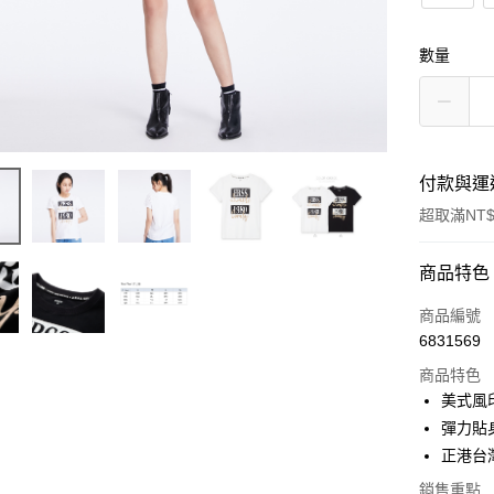
數量
付款與運
超取滿NT$
付款方式
商品特色
信用卡一
商品編號
6831569
超商取貨
商品特色
LINE Pay
美式風
彈力貼
Apple Pay
正港台
街口支付
銷售重點