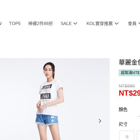
W
TOP5
神褲2件88折
SALE
KOL實穿推薦
會員
華麗金
超取滿NT$
NT$890
NT$2
顏色
尺寸
S