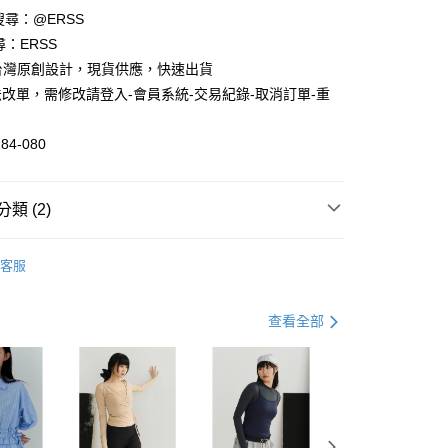
請搜尋：@ERSS
尋：ERSS
享後付
S. 台灣原創設計，現貨供應，快速出貨
改單，需修改請登入-會員系統-交易紀錄-取消訂單-重
FTEE先享後付」】
先享後付是「在收到商品之後才付款」的支付方式。 讓您購物簡單
心！
84-080
：不需註冊會員、不需綁卡、不需儲值。
：只要手機號碼，簡訊認證，即可結帳。
：先確認商品／服務後，再付款。
類 (2)
付款
EE先享後付」結帳流程】
0，滿NT$1,200(含以上)免運費
方式選擇「AFTEE先享後付」後，將跳轉至「AFTEE先享後
中
頁面，進行簡訊認證並確認金額後，即可完成結帳。
客服
家取貨
動】
成立數日內，您將收到繳費通知簡訊。
舒適短T 2件$598
費通知簡訊後14天內，點擊此簡訊中的連結，可透過四大超商
0，滿NT$1,200(含以上)免運費
網路銀行／等多元方式進行付款，方視為交易完成。
查看全部
：結帳手續完成當下不需立刻繳費，但若您需要取消訂單，請聯
貨付款
的店家。未經商家同意取消之訂單仍視為有效，需透過AFTEE
繳納相關費用。
0，滿NT$1,200(含以上)免運費
否成功請以「AFTEE先享後付 」之結帳頁面顯示為準，若有關於
功／繳費後需取消欲退款等相關疑問，請聯繫「AFTEE先享後
爾富取貨
援中心」
https://netprotections.freshdesk.com/support/home
0，滿NT$1,200(含以上)免運費