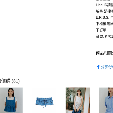
Line ID
悠遊付
臉書 請搜
AFTEE先
E.R.S.
相關說明
下標後無法
【關於「A
ATM付款
下訂單
AFTEE
便利好安
貨號: K701
１．簡單
２．便利
運送方式
３．安心
商品相關分
全家取貨
【「AFT
每筆NT$8
１．於結帳
全館優惠
付」結帳
分享
付款後全
【優惠活
２．訂單
３．收到繳
每筆NT$8
／ATM／
價購 (31)
※ 請注意
萊爾富取
絡購買商品
先享後付
每筆NT$8
※ 交易是
是否繳費成
付款後萊
付客戶支
每筆NT$8