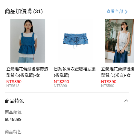
付款方式
信用卡一次付款
商品加價購 (31)
查看全部
超商取貨付款
LINE Pay
Apple Pay
街口支付
悠遊付
立體雕花蕾絲後綁帶造
日系多層次蛋糕裙屁簾
立體雕花蕾絲後
型背心(拔洗藍)-女
(拔洗藍)
型背心(米白)-女
AFTEE先享後付
NT$390
NT$290
NT$390
相關說明
NT$618
NT$390
NT$590
【關於「AFTEE先享後付」】
ATM付款
AFTEE先享後付是「在收到商品之後才付款」的支付方式。 讓您購物簡單
商品特色
便利好安心！
１．簡單：不需註冊會員、不需綁卡、不需儲值。
運送方式
商品編號
２．便利：只要手機號碼，簡訊認證，即可結帳。
３．安心：先確認商品／服務後，再付款。
6845899
全家取貨付款
每筆NT$80，滿NT$1,200(含以上)免運費
【「AFTEE先享後付」結帳流程】
商品特色