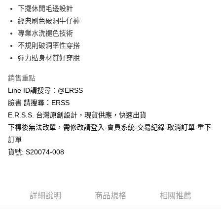
１．於結帳方式選擇「AFTEE先享後付」後，將跳轉至「AFTEE先享後付」
下擺休閒毛邊設計
付款後全家取貨
結帳頁面，進行簡訊認證並確認金額後，即可完成結帳。
２．訂單成立數日內，您將收到繳費通知簡訊。
經典刷色破洞牛仔褲
每筆NT$80，滿NT$1,200(含以上)免運費
３．收到繳費通知簡訊後14天內，點擊此簡訊中的連結，可透過四大超商／
專業水洗褪色技術
ATM／網路銀行／等多元方式進行付款，方視為交易完成。
萊爾富取貨付款
※ 請注意：結帳手續完成當下不需立刻繳費，但若您需要取消訂單，請聯絡
不規則破洞率性穿搭
每筆NT$80，滿NT$1,200(含以上)免運費
購買商品的店家。未經商家同意取消之訂單仍視為有效，需透過AFTEE先享
彈力貼身材質好穿脫
後付繳納相關費用。
付款後萊爾富取貨
※ 交易是否成功請以「AFTEE先享後付 」之結帳頁面顯示為準，若有關於
銷售重點
是否繳費成功／繳費後需取消欲退款等相關疑問，請聯繫「AFTEE先享後付
每筆NT$80，滿NT$1,200(含以上)免運費
客戶支援中心」
https://netprotections.freshdesk.com/support/home
Line ID請搜尋：@ERSS
臉書 請搜尋：ERSS
7-11取貨付款
【注意事項】
E.R.S.S. 台灣原創設計，現貨供應，快速出貨
１．透過由恩沛科技股份有限公司提供之「AFTEE先享後付」服務完成之交
每筆NT$80，滿NT$1,200(含以上)免運費
易，需依本服務之必要範圍內提供個人資料，並將交易相關給付款項請求債
下標後無法改單，需修改請登入-會員系統-交易紀錄-取消訂單-重下
權轉讓予恩沛科技股份有限公司。
付款後7-11取貨
訂單
２．關於個人資料處理事宜，請瀏覽以下網址：
每筆NT$80，滿NT$1,200(含以上)免運費
https://aftee.tw/terms/#terms3
貨號: S20074-008
３．未成年的使用者請事先徵得法定代理人或監護人之同意方可使用
宅配
「AFTEE先享後付」，若未經同意申辦者引起之損失，本公司不負相關責
任。
每筆NT$80，滿NT$1,200(含以上)免運費
４．使用「AFTEE先享後付」時，將依據個別帳號之用戶狀況，依本公司即
詳細說明
商品規格
相關推薦
時審查核予不同之上限額度；若仍有額度不足之情形，本公司將視審查結果
請求用戶進行身份認證。
５．嚴禁一人註冊多個帳號或使用他人資訊註冊。若發現惡意使用之情形，