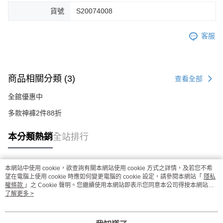
貨號
S20074008
客服
商品相關分類 (3)
查看全部
全館優惠中
多款神褲2件88折
本分類熱銷
全站排行
本網站中使用 cookie，欲查詢有關本網站使用 cookie 方式之詳情，及若您不希
熱門標籤
望在電腦上使用 cookie 時應如何變更電腦的 cookie 設定，請參閱本網站「
隱私
權條款
」之 Cookie 聲明。您繼續使用本網站即表示您同意本公司得按本網站使
用條款之 Cookie 聲明使用 cookie。
了解更多 >