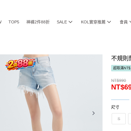
W
TOP5
神褲2件88折
SALE
KOL實穿推薦
會員
不規則
超取滿NT$
NT$990
NT$6
尺寸
S