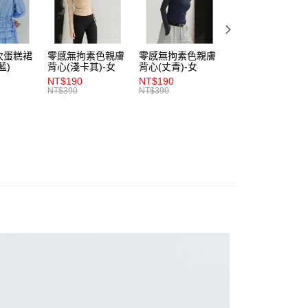
依本服務之必要範圍內提供個人資料，並將交易相關給付款項請
0，滿NT$1,200(含以上)免運費
讓予恩沛科技股份有限公司。
個人資料處理事宜，請瀏覽以下網址：
1取貨
ee.tw/terms/#terms3
次蛋糕裙
零感無拘素色親膚
零感無拘素色親膚
零感無拘素色親膚
0，滿NT$1,200(含以上)免運費
年的使用者請事先徵得法定代理人或監護人之同意方可使用
藍)
背心(淺卡其)-女
背心(丈青)-女
背心(朱紅)-女
E先享後付」，若未經同意申辦者引起之損失，本公司不負相關責
NT$190
NT$190
NT$190
NT$390
NT$390
NT$390
AFTEE先享後付」時，將依據個別帳號之用戶狀況，依本公司
0，滿NT$1,200(含以上)免運費
核予不同之上限額度；若仍有額度不足之情形，本公司將視審查
用戶進行身份認證。
一人註冊多個帳號或使用他人資訊註冊。若發現惡意使用之情
科技股份有限公司將有權停止該用戶之使用額度並採取法律行