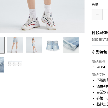
數量
付款與運
超取滿NT$
付款方式
商品特色
信用卡一
商品編號
6954684
超商取貨
商品特色
LINE Pay
不規則
淺色A
Apple Pay
專業水
街口支付
褲管下
貓抓設
悠遊付