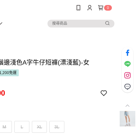
0
鬚邊淺色A字牛仔短褲(漂淺藍)-女
1,200免運
90
M
L
XL
3L