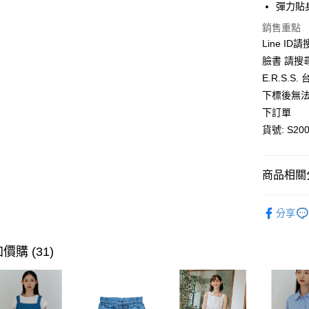
彈力貼
AFTEE先
銷售重點
相關說明
Line ID
【關於「A
ATM付款
臉書 請搜
AFTEE
便利好安
E.R.S.
１．簡單
下標後無法
２．便利
運送方式
３．安心
下訂單
全家取貨
貨號: S200
【「AFT
每筆NT$8
１．於結帳
付」結帳
付款後全
２．訂單
商品相關分
３．收到繳
每筆NT$8
／ATM／
全館優惠
※ 請注意
分享
萊爾富取
絡購買商品
多款神褲2
先享後付
每筆NT$8
【優惠活
※ 交易是
價購 (31)
是否繳費成
付款後萊
付客戶支
每筆NT$8
【注意事
7-11取貨
１．透過由