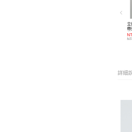
立
帶
藍
NT
NT
詳細