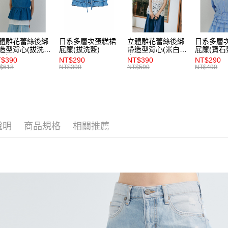
交易，需
每筆NT$8
求債權轉
２．關於
付款後7-1
https://aft
體雕花蕾絲後綁
日系多層次蛋糕裙
立體雕花蕾絲後綁
日系多層
每筆NT$8
３．未成
造型背心(拔洗
屁簾(拔洗藍)
帶造型背心(米白)-
屁簾(寶石
「AFTE
)-女
女
$390
NT$290
NT$390
NT$290
宅配
任。
$618
NT$390
NT$590
NT$490
４．使用「
每筆NT$8
即時審查
結果請求
５．嚴禁
形，恩沛
動。
說明
商品規格
相關推薦