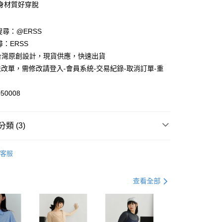
身材質好穿脫
享後付
請搜尋：@ERSS
FTEE先享後付」】
尋：ERSS
先享後付是「在收到商品之後才付款」的支付方式。 讓您購物簡單
心！
S. 台灣原創設計，現貨供應，快速出貨
：不需註冊會員、不需綁卡、不需儲值。
改單，需修改請登入-會員系統-交易紀錄-取消訂單-重
：只要手機號碼，簡訊認證，即可結帳。
：先確認商品／服務後，再付款。
付款
50008
EE先享後付」結帳流程】
0，滿NT$1,200(含以上)免運費
方式選擇「AFTEE先享後付」後，將跳轉至「AFTEE先享後
頁面，進行簡訊認證並確認金額後，即可完成結帳。
家取貨
成立數日內，您將收到繳費通知簡訊。
類 (3)
費通知簡訊後14天內，點擊此簡訊中的連結，可透過四大超商
0，滿NT$1,200(含以上)免運費
網路銀行／等多元方式進行付款，方視為交易完成。
中
：結帳手續完成當下不需立刻繳費，但若您需要取消訂單，請聯
客服
貨付款
的店家。未經商家同意取消之訂單仍視為有效，需透過AFTEE
件88折
繳納相關費用。
0，滿NT$1,200(含以上)免運費
動】
否成功請以「AFTEE先享後付 」之結帳頁面顯示為準，若有關於
2件$798 $399/件
查看全部
功／繳費後需取消欲退款等相關疑問，請聯繫「AFTEE先享後
爾富取貨
援中心」
https://netprotections.freshdesk.com/support/home
0，滿NT$1,200(含以上)免運費
項】
付款
恩沛科技股份有限公司提供之「AFTEE先享後付」服務完成之