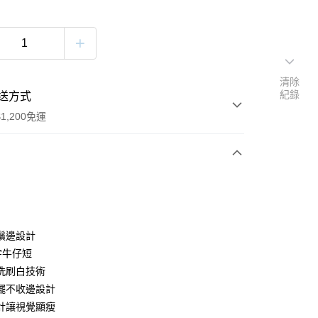
清除
紀錄
送方式
1,200免運
次付款
付款
鬚邊設計
字牛仔短
洗刷白技術
擺不收邊設計
計讓視覺顯瘦