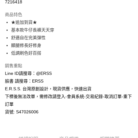
３．安心：先確認商品／服務後，再付款。
7216418
全家取貨付款
每筆NT$80，滿NT$1,200(含以上)免運費
【「AFTEE先享後付」結帳流程】
商品特色
１．於結帳方式選擇「AFTEE先享後付」後，將跳轉至「AFTEE先享後付」
★追加到貨★
付款後全家取貨
結帳頁面，進行簡訊認證並確認金額後，即可完成結帳。
２．訂單成立數日內，您將收到繳費通知簡訊。
基本款牛仔長褲天天穿
每筆NT$80，滿NT$1,200(含以上)免運費
３．收到繳費通知簡訊後14天內，點擊此簡訊中的連結，可透過四大超商／
舒適自在完美彈性
ATM／網路銀行／等多元方式進行付款，方視為交易完成。
萊爾富取貨付款
※ 請注意：結帳手續完成當下不需立刻繳費，但若您需要取消訂單，請聯絡
顯腿修長好修身
每筆NT$80，滿NT$1,200(含以上)免運費
購買商品的店家。未經商家同意取消之訂單仍視為有效，需透過AFTEE先享
低調刷色好百搭
後付繳納相關費用。
付款後萊爾富取貨
※ 交易是否成功請以「AFTEE先享後付 」之結帳頁面顯示為準，若有關於
銷售重點
是否繳費成功／繳費後需取消欲退款等相關疑問，請聯繫「AFTEE先享後付
每筆NT$80，滿NT$1,200(含以上)免運費
客戶支援中心」
https://netprotections.freshdesk.com/support/home
Line ID請搜尋：@ERSS
臉書 請搜尋：ERSS
7-11取貨付款
【注意事項】
E.R.S.S. 台灣原創設計，現貨供應，快速出貨
１．透過由恩沛科技股份有限公司提供之「AFTEE先享後付」服務完成之交
每筆NT$80，滿NT$1,200(含以上)免運費
易，需依本服務之必要範圍內提供個人資料，並將交易相關給付款項請求債
下標後無法改單，需修改請登入-會員系統-交易紀錄-取消訂單-重下
權轉讓予恩沛科技股份有限公司。
付款後7-11取貨
訂單
２．關於個人資料處理事宜，請瀏覽以下網址：
每筆NT$80，滿NT$1,200(含以上)免運費
https://aftee.tw/terms/#terms3
貨號: S47026006
３．未成年的使用者請事先徵得法定代理人或監護人之同意方可使用
宅配
「AFTEE先享後付」，若未經同意申辦者引起之損失，本公司不負相關責
任。
每筆NT$80，滿NT$1,200(含以上)免運費
４．使用「AFTEE先享後付」時，將依據個別帳號之用戶狀況，依本公司即