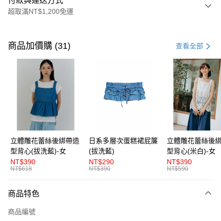
付款與運送方式
超取滿NT$1,200免運
付款方式
信用卡一次付款
商品加價購 (31)
查看全部
超商取貨付款
LINE Pay
Apple Pay
街口支付
悠遊付
立體雕花蕾絲後綁帶造
日系多層次蛋糕裙屁簾
立體雕花蕾絲後
型背心(拔洗藍)-女
(拔洗藍)
型背心(米白)-女
AFTEE先享後付
NT$390
NT$290
NT$390
相關說明
NT$618
NT$390
NT$590
【關於「AFTEE先享後付」】
ATM付款
AFTEE先享後付是「在收到商品之後才付款」的支付方式。 讓您購物簡單
商品特色
便利好安心！
１．簡單：不需註冊會員、不需綁卡、不需儲值。
運送方式
商品編號
２．便利：只要手機號碼，簡訊認證，即可結帳。