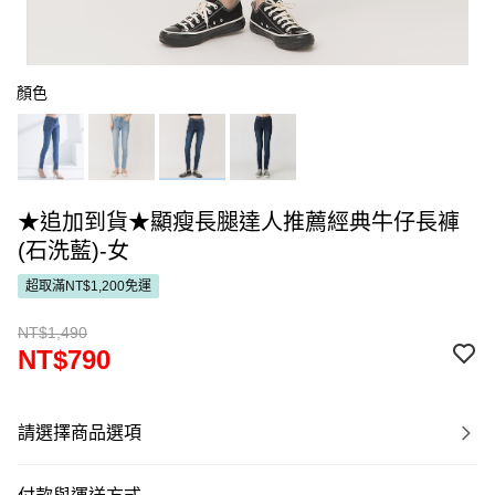
顏色
★追加到貨★顯瘦長腿達人推薦經典牛仔長褲
(石洗藍)-女
超取滿NT$1,200免運
NT$1,490
NT$790
請選擇商品選項