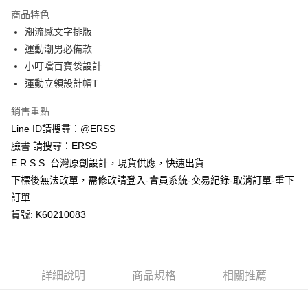
每筆NT$80，滿NT$1,200(含以上)免運費
【「AFTEE先享後付」結帳流程】
商品特色
１．於結帳方式選擇「AFTEE先享後付」後，將跳轉至「AFTEE先享後付」
潮流感文字排版
付款後全家取貨
結帳頁面，進行簡訊認證並確認金額後，即可完成結帳。
２．訂單成立數日內，您將收到繳費通知簡訊。
運動潮男必備款
每筆NT$80，滿NT$1,200(含以上)免運費
３．收到繳費通知簡訊後14天內，點擊此簡訊中的連結，可透過四大超商／
小叮噹百寶袋設計
ATM／網路銀行／等多元方式進行付款，方視為交易完成。
萊爾富取貨付款
※ 請注意：結帳手續完成當下不需立刻繳費，但若您需要取消訂單，請聯絡
運動立領設計帽T
每筆NT$80，滿NT$1,200(含以上)免運費
購買商品的店家。未經商家同意取消之訂單仍視為有效，需透過AFTEE先享
後付繳納相關費用。
銷售重點
付款後萊爾富取貨
※ 交易是否成功請以「AFTEE先享後付 」之結帳頁面顯示為準，若有關於
Line ID請搜尋：@ERSS
是否繳費成功／繳費後需取消欲退款等相關疑問，請聯繫「AFTEE先享後付
每筆NT$80，滿NT$1,200(含以上)免運費
客戶支援中心」
https://netprotections.freshdesk.com/support/home
臉書 請搜尋：ERSS
E.R.S.S. 台灣原創設計，現貨供應，快速出貨
7-11取貨付款
【注意事項】
下標後無法改單，需修改請登入-會員系統-交易紀錄-取消訂單-重下
１．透過由恩沛科技股份有限公司提供之「AFTEE先享後付」服務完成之交
每筆NT$80，滿NT$1,200(含以上)免運費
易，需依本服務之必要範圍內提供個人資料，並將交易相關給付款項請求債
訂單
權轉讓予恩沛科技股份有限公司。
付款後7-11取貨
貨號: K60210083
２．關於個人資料處理事宜，請瀏覽以下網址：
每筆NT$80，滿NT$1,200(含以上)免運費
https://aftee.tw/terms/#terms3
３．未成年的使用者請事先徵得法定代理人或監護人之同意方可使用
宅配
「AFTEE先享後付」，若未經同意申辦者引起之損失，本公司不負相關責
任。
每筆NT$80，滿NT$1,200(含以上)免運費
詳細說明
商品規格
相關推薦
４．使用「AFTEE先享後付」時，將依據個別帳號之用戶狀況，依本公司即
時審查核予不同之上限額度；若仍有額度不足之情形，本公司將視審查結果
請求用戶進行身份認證。