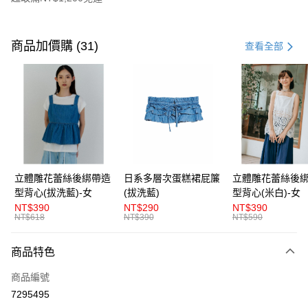
付款方式
信用卡一次付款
商品加價購 (31)
查看全部
超商取貨付款
LINE Pay
Apple Pay
街口支付
悠遊付
立體雕花蕾絲後綁帶造
日系多層次蛋糕裙屁簾
立體雕花蕾絲後
型背心(拔洗藍)-女
(拔洗藍)
型背心(米白)-女
AFTEE先享後付
NT$390
NT$290
NT$390
相關說明
NT$618
NT$390
NT$590
【關於「AFTEE先享後付」】
ATM付款
AFTEE先享後付是「在收到商品之後才付款」的支付方式。 讓您購物簡單
商品特色
便利好安心！
１．簡單：不需註冊會員、不需綁卡、不需儲值。
運送方式
商品編號
２．便利：只要手機號碼，簡訊認證，即可結帳。
３．安心：先確認商品／服務後，再付款。
7295495
全家取貨付款