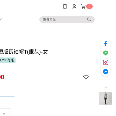
0
版長袖帽T(銀灰)-女
1,200免運
90
L