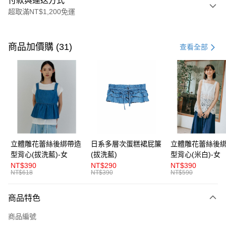
付款與運送方式
超取滿NT$1,200免運
付款方式
信用卡一次付款
商品加價購 (31)
查看全部
超商取貨付款
LINE Pay
Apple Pay
街口支付
悠遊付
立體雕花蕾絲後綁帶造
日系多層次蛋糕裙屁簾
立體雕花蕾絲後
型背心(拔洗藍)-女
(拔洗藍)
型背心(米白)-女
AFTEE先享後付
NT$390
NT$290
NT$390
相關說明
NT$618
NT$390
NT$590
【關於「AFTEE先享後付」】
ATM付款
AFTEE先享後付是「在收到商品之後才付款」的支付方式。 讓您購物簡單
商品特色
便利好安心！
１．簡單：不需註冊會員、不需綁卡、不需儲值。
運送方式
商品編號
２．便利：只要手機號碼，簡訊認證，即可結帳。