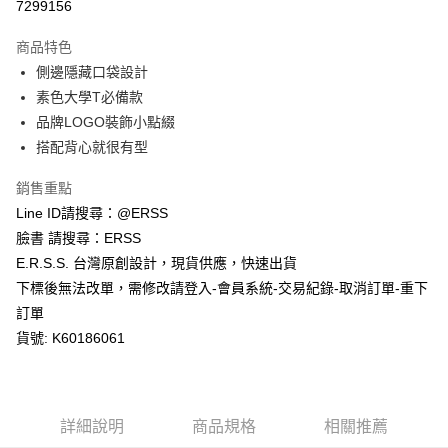
３．安心：先確認商品／服務後，再付款。
7299156
全家取貨付款
每筆NT$80，滿NT$1,200(含以上)免運費
【「AFTEE先享後付」結帳流程】
商品特色
１．於結帳方式選擇「AFTEE先享後付」後，將跳轉至「AFTEE先享後付」
側邊隱藏口袋設計
付款後全家取貨
結帳頁面，進行簡訊認證並確認金額後，即可完成結帳。
２．訂單成立數日內，您將收到繳費通知簡訊。
素色大學T必備款
每筆NT$80，滿NT$1,200(含以上)免運費
３．收到繳費通知簡訊後14天內，點擊此簡訊中的連結，可透過四大超商／
品牌LOGO裝飾小點綴
ATM／網路銀行／等多元方式進行付款，方視為交易完成。
萊爾富取貨付款
※ 請注意：結帳手續完成當下不需立刻繳費，但若您需要取消訂單，請聯絡
搭配背心就很有型
每筆NT$80，滿NT$1,200(含以上)免運費
購買商品的店家。未經商家同意取消之訂單仍視為有效，需透過AFTEE先享
後付繳納相關費用。
銷售重點
付款後萊爾富取貨
※ 交易是否成功請以「AFTEE先享後付 」之結帳頁面顯示為準，若有關於
Line ID請搜尋：@ERSS
是否繳費成功／繳費後需取消欲退款等相關疑問，請聯繫「AFTEE先享後付
每筆NT$80，滿NT$1,200(含以上)免運費
客戶支援中心」
https://netprotections.freshdesk.com/support/home
臉書 請搜尋：ERSS
E.R.S.S. 台灣原創設計，現貨供應，快速出貨
7-11取貨付款
【注意事項】
下標後無法改單，需修改請登入-會員系統-交易紀錄-取消訂單-重下
１．透過由恩沛科技股份有限公司提供之「AFTEE先享後付」服務完成之交
每筆NT$80，滿NT$1,200(含以上)免運費
易，需依本服務之必要範圍內提供個人資料，並將交易相關給付款項請求債
訂單
權轉讓予恩沛科技股份有限公司。
付款後7-11取貨
貨號: K60186061
２．關於個人資料處理事宜，請瀏覽以下網址：
每筆NT$80，滿NT$1,200(含以上)免運費
https://aftee.tw/terms/#terms3
３．未成年的使用者請事先徵得法定代理人或監護人之同意方可使用
宅配
「AFTEE先享後付」，若未經同意申辦者引起之損失，本公司不負相關責
任。
每筆NT$80，滿NT$1,200(含以上)免運費
詳細說明
商品規格
相關推薦
４．使用「AFTEE先享後付」時，將依據個別帳號之用戶狀況，依本公司即