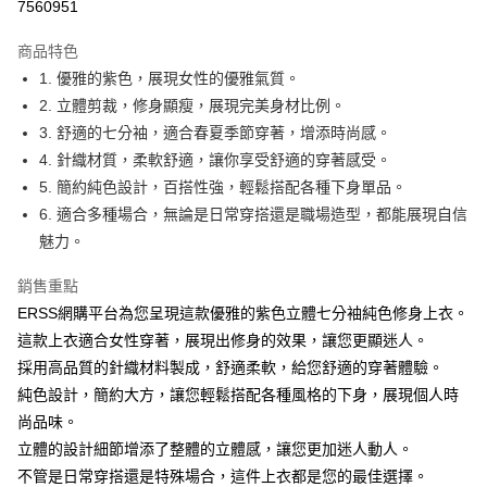
３．安心：先確認商品／服務後，再付款。
7560951
全家取貨付款
每筆NT$80，滿NT$1,200(含以上)免運費
【「AFTEE先享後付」結帳流程】
商品特色
１．於結帳方式選擇「AFTEE先享後付」後，將跳轉至「AFTEE先享後付」
1. 優雅的紫色，展現女性的優雅氣質。
付款後全家取貨
結帳頁面，進行簡訊認證並確認金額後，即可完成結帳。
２．訂單成立數日內，您將收到繳費通知簡訊。
2. 立體剪裁，修身顯瘦，展現完美身材比例。
每筆NT$80，滿NT$1,200(含以上)免運費
３．收到繳費通知簡訊後14天內，點擊此簡訊中的連結，可透過四大超商／
3. 舒適的七分袖，適合春夏季節穿著，增添時尚感。
ATM／網路銀行／等多元方式進行付款，方視為交易完成。
萊爾富取貨付款
※ 請注意：結帳手續完成當下不需立刻繳費，但若您需要取消訂單，請聯絡
4. 針織材質，柔軟舒適，讓你享受舒適的穿著感受。
每筆NT$80，滿NT$1,200(含以上)免運費
購買商品的店家。未經商家同意取消之訂單仍視為有效，需透過AFTEE先享
5. 簡約純色設計，百搭性強，輕鬆搭配各種下身單品。
後付繳納相關費用。
6. 適合多種場合，無論是日常穿搭還是職場造型，都能展現自信
付款後萊爾富取貨
※ 交易是否成功請以「AFTEE先享後付 」之結帳頁面顯示為準，若有關於
是否繳費成功／繳費後需取消欲退款等相關疑問，請聯繫「AFTEE先享後付
魅力。
每筆NT$80，滿NT$1,200(含以上)免運費
客戶支援中心」
https://netprotections.freshdesk.com/support/home
銷售重點
7-11取貨付款
【注意事項】
ERSS網購平台為您呈現這款優雅的紫色立體七分袖純色修身上衣。
１．透過由恩沛科技股份有限公司提供之「AFTEE先享後付」服務完成之交
每筆NT$80，滿NT$1,200(含以上)免運費
易，需依本服務之必要範圍內提供個人資料，並將交易相關給付款項請求債
這款上衣適合女性穿著，展現出修身的效果，讓您更顯迷人。
權轉讓予恩沛科技股份有限公司。
付款後7-11取貨
採用高品質的針織材料製成，舒適柔軟，給您舒適的穿著體驗。
２．關於個人資料處理事宜，請瀏覽以下網址：
每筆NT$80，滿NT$1,200(含以上)免運費
https://aftee.tw/terms/#terms3
純色設計，簡約大方，讓您輕鬆搭配各種風格的下身，展現個人時
３．未成年的使用者請事先徵得法定代理人或監護人之同意方可使用
尚品味。
宅配
「AFTEE先享後付」，若未經同意申辦者引起之損失，本公司不負相關責
立體的設計細節增添了整體的立體感，讓您更加迷人動人。
任。
每筆NT$80，滿NT$1,200(含以上)免運費
４．使用「AFTEE先享後付」時，將依據個別帳號之用戶狀況，依本公司即
不管是日常穿搭還是特殊場合，這件上衣都是您的最佳選擇。