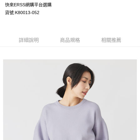
時審查核予不同之上限額度；若仍有額度不足之情形，本公司將視審查結果
快來ERSS網購平台選購
請求用戶進行身份認證。
貨號:K80013-052
５．嚴禁一人註冊多個帳號或使用他人資訊註冊。若發現惡意使用之情形，
恩沛科技股份有限公司將有權停止該用戶之使用額度並採取法律行動。
詳細說明
商品規格
相關推薦