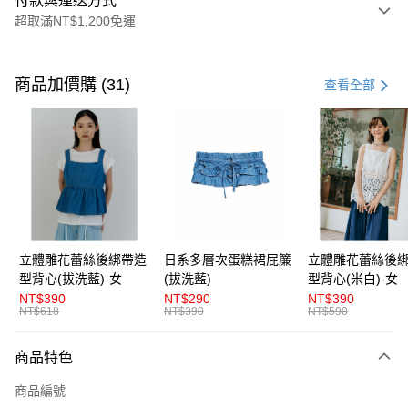
付款與運送方式
超取滿NT$1,200免運
付款方式
信用卡一次付款
商品加價購 (31)
查看全部
超商取貨付款
LINE Pay
Apple Pay
街口支付
悠遊付
立體雕花蕾絲後綁帶造
日系多層次蛋糕裙屁簾
立體雕花蕾絲後
型背心(拔洗藍)-女
(拔洗藍)
型背心(米白)-女
AFTEE先享後付
NT$390
NT$290
NT$390
相關說明
NT$618
NT$390
NT$590
【關於「AFTEE先享後付」】
ATM付款
AFTEE先享後付是「在收到商品之後才付款」的支付方式。 讓您購物簡單
商品特色
便利好安心！
１．簡單：不需註冊會員、不需綁卡、不需儲值。
運送方式
商品編號
２．便利：只要手機號碼，簡訊認證，即可結帳。