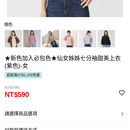
顏色
★新色加入必包色★仙女姊姊七分袖甜美上衣
(紫色)-女
超取滿NT$1,200免運
NT$790
NT$590
請選擇商品選項