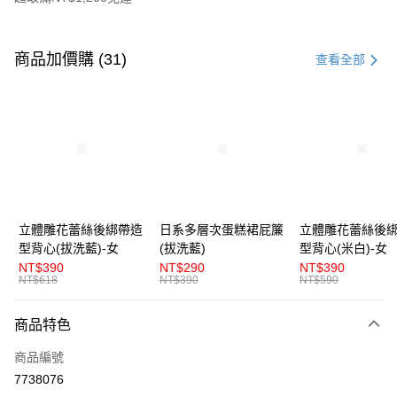
付款方式
信用卡一次付款
商品加價購 (31)
查看全部
超商取貨付款
LINE Pay
Apple Pay
街口支付
悠遊付
立體雕花蕾絲後綁帶造
日系多層次蛋糕裙屁簾
立體雕花蕾絲後
型背心(拔洗藍)-女
(拔洗藍)
型背心(米白)-女
AFTEE先享後付
NT$390
NT$290
NT$390
相關說明
NT$618
NT$390
NT$590
【關於「AFTEE先享後付」】
ATM付款
AFTEE先享後付是「在收到商品之後才付款」的支付方式。 讓您購物簡單
商品特色
便利好安心！
１．簡單：不需註冊會員、不需綁卡、不需儲值。
運送方式
商品編號
２．便利：只要手機號碼，簡訊認證，即可結帳。
３．安心：先確認商品／服務後，再付款。
7738076
全家取貨付款