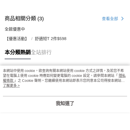
商品相關分類 (3)
查看全部
全館優惠中
【優惠活動】
舒適短T 2件$598
本分類熱銷
全站排行
本網站中使用 cookie，欲查詢有關本網站使用 cookie 方式之詳情，及若您不希
熱門標籤
望在電腦上使用 cookie 時應如何變更電腦的 cookie 設定，請參閱本網站「
隱私
權條款
」之 Cookie 聲明。您繼續使用本網站即表示您同意本公司得按本網站使
用條款之 Cookie 聲明使用 cookie。
了解更多 >
我知道了