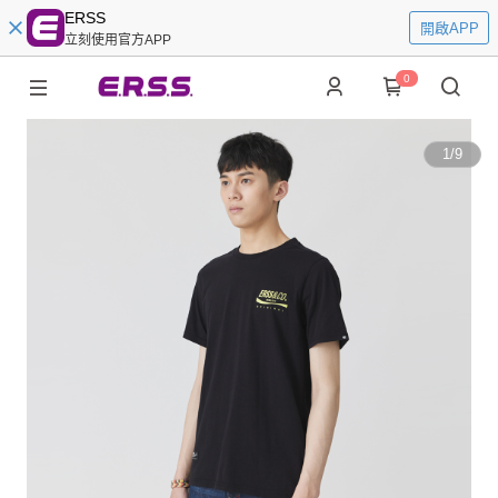
ERSS
開啟APP
立刻使用官方APP
0
1
/
9