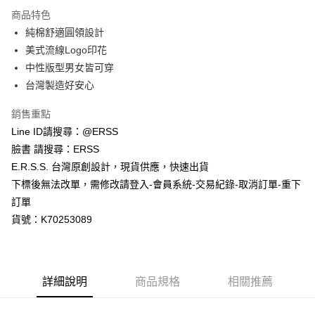
每筆NT$80，滿NT$1,200(含以上)免運費
【「AFTEE先享後付」結帳流程】
商品特色
１．於結帳方式選擇「AFTEE先享後付」後，將跳轉至「AFTEE先享後付」
純棉舒適圓領設計
付款後全家取貨
結帳頁面，進行簡訊認證並確認金額後，即可完成結帳。
２．訂單成立數日內，您將收到繳費通知簡訊。
美式流線Logo印花
每筆NT$80，滿NT$1,200(含以上)免運費
３．收到繳費通知簡訊後14天內，點擊此簡訊中的連結，可透過四大超商／
中性版型男女皆可穿
ATM／網路銀行／等多元方式進行付款，方視為交易完成。
萊爾富取貨付款
※ 請注意：結帳手續完成當下不需立刻繳費，但若您需要取消訂單，請聯絡
台灣製造好安心
每筆NT$80，滿NT$1,200(含以上)免運費
購買商品的店家。未經商家同意取消之訂單仍視為有效，需透過AFTEE先享
後付繳納相關費用。
銷售重點
付款後萊爾富取貨
※ 交易是否成功請以「AFTEE先享後付 」之結帳頁面顯示為準，若有關於
Line ID請搜尋：@ERSS
是否繳費成功／繳費後需取消欲退款等相關疑問，請聯繫「AFTEE先享後付
每筆NT$80，滿NT$1,200(含以上)免運費
客戶支援中心」
https://netprotections.freshdesk.com/support/home
臉書 請搜尋：ERSS
E.R.S.S. 台灣原創設計，現貨供應，快速出貨
7-11取貨付款
【注意事項】
下標後無法改單，需修改請登入-會員系統-交易紀錄-取消訂單-重下
１．透過由恩沛科技股份有限公司提供之「AFTEE先享後付」服務完成之交
每筆NT$80，滿NT$1,200(含以上)免運費
易，需依本服務之必要範圍內提供個人資料，並將交易相關給付款項請求債
訂單
權轉讓予恩沛科技股份有限公司。
付款後7-11取貨
貨號：K70253089
２．關於個人資料處理事宜，請瀏覽以下網址：
每筆NT$80，滿NT$1,200(含以上)免運費
https://aftee.tw/terms/#terms3
３．未成年的使用者請事先徵得法定代理人或監護人之同意方可使用
宅配
「AFTEE先享後付」，若未經同意申辦者引起之損失，本公司不負相關責
任。
每筆NT$80，滿NT$1,200(含以上)免運費
詳細說明
商品規格
相關推薦
４．使用「AFTEE先享後付」時，將依據個別帳號之用戶狀況，依本公司即
時審查核予不同之上限額度；若仍有額度不足之情形，本公司將視審查結果
請求用戶進行身份認證。